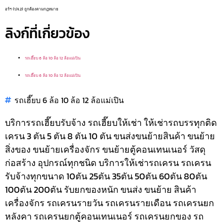
อร์ฯ (ปจ.2) ถูกต้องตามกฎหมาย
ลิงก์ที่เกี่ยวข้อง
รถเฮี๊ยบ 6 ล้อ 10 ล้อ 12 ล้อแม่เปิน
รถเฮี๊ยบ 6 ล้อ 10 ล้อ 12 ล้อแม่เปิน
รถเฮี๊ยบ 6 ล้อ 10 ล้อ 12 ล้อแม่เปิน
บริการรถเฮี๊ยบรับจ้าง รถเฮี๊ยบให้เช่า ให้เช่ารถบรรทุกติด
เครน 3 ตัน 5 ตัน 8 ตัน 10 ตัน ขนส่งขนย้ายสินค้า ขนย้าย
สิ่งของ ขนย้ายเครื่องจักร ขนย้ายตู้คอนเทนเนอร์ วัสดุ
ก่อสร้าง อุปกรณ์ทุกชนิด
บริการให้เช่ารถเครน รถเครน
รับจ้างทุกขนาด 10ตัน 25ตัน 35ตัน 50ตัน 60ตัน 80ตัน
100ตัน 200ตัน รับยกของหนัก ขนส่ง ขนย้าย สินค้า
เครื่องจักร รถเครนรายวัน รถเครนรายเดือน รถเครนยก
หลังคา รถเครนยกตู้คอนเทนเนอร์ รถเครนยกของ รถ