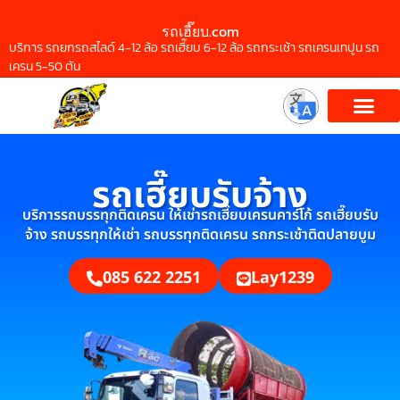
รถเฮี๊ยบ.com
บริการ รถยกรถสไลด์ 4-12 ล้อ รถเฮี๊ยบ 6-12 ล้อ รถกระเช้า รถเครนเทปูน รถ
เครน 5-50 ตัน
รถเฮี๊ยบรับจ้าง
บริการรถบรรทุกติดเครน ให้เช่ารถเฮี๊ยบเครนคาร์โก้ รถเฮี๊ยบรับ
จ้าง รถบรรทุกให้เช่า รถบรรทุกติดเครน รถกระเช้าติดปลายบูม
085 622 2251
Lay1239