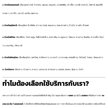
2. จังหวัดนครสวรรค์:
เมืองนครสวรรค์, โกรกพระ, ชุมแสง, หนองบัว, บรรพตพิสัย, เก้าเลี้ยว, ตาคลี, ท่าตะโก, ไพศาลี, พยุหะคีรี,
ลาดยาว, ตากฟ้า, แม่วงก์, แม่เปิน, ชุมตาบง
3. จังหวัดอุทัยธานี:
เมืองอุทัยธานี, ทัพทัน, สว่างอารมณ์, หนองฉาง, หนองขาหย่าง, บ้านไร่, ลานสัก, ห้วยคต
4. จังหวัดพิจิตร:
เมืองพิจิตร, วังทรายพูน, โพธิ์ประทับช้าง, ตะพานหิน, บางมูลนาก, โพทะเล, สามง่าม, ทับคล้อ, สากเหล็ก, บึงนา
ราง, ดงเจริญ, วชิรบารมี
5. จังหวัดพิษณุโลก:
เมืองพิษณุโลก, นครไทย, ชาติตระการ, บางระกำ, บางกระทุ่ม, พรหมพิราม, วัดโบสถ์, วังทอง, เนินมะปราง
6. จังหวัดตาก:
เมืองตาก, บ้านตาก, สามเงา, แม่ระมาด, ท่าสองยาง, แม่สอด, พบพระ, อุ้มผาง, วังเจ้า
ทำไมต้องเลือกใช้บริการกับเรา?
เพราะเราเข้าใจว่าความเร็วและความปลอดภัยคือสิ่งสำคัญ ไม่ว่าคุณจะต้องการ
รถยก
ฉุกเฉินใน
แม่สอด
หรือต้องการเช่า
รถ
เครน 50 ตัน
ที่
นครสวรรค์
เรามีเครือข่ายที่พร้อมซัพพอร์ตคุณตลอดเวลา ราคาเป็นกันเอง ตรวจสอบได้ และพนักงานขับรถมีใบเซ