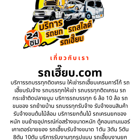
เกี่ยวกับเรา
รถเฮี๊ยบ.com
บริการรถบรรทุกติดเครน ให้เช่ารถเฮี๊ยบเครนคาร์โก้ รถ
เฮี๊ยบรับจ้าง รถบรรทุกให้เช่า รถบรรทุกติดเครน รถ
กระเช้าติดปลายบูม บริการรถบรรทุก 6 ล้อ 10 ล้อ รถ
ขนของ รถย้ายบ้าน รถบรรทุกรับจ้าง รับจ้างขนสินค้า
รับจ้างขนต้นไม้ล้อม บริการยกต้นไม้ รถเครนยกของ
หนัก ขนย้ายอุปกรณ์ก่อสร้างขนาดหนัก ตู้คอนเทนเนอร์
เคาเตอร์ขายของ รถเฮี๊ยบรับจ้างขนาด 1ตัน 3ตัน 5ตัน
8ตัน 10ตัน บริการรับงานทุกรูปแบบ รถเฮี๊ยบงานยก