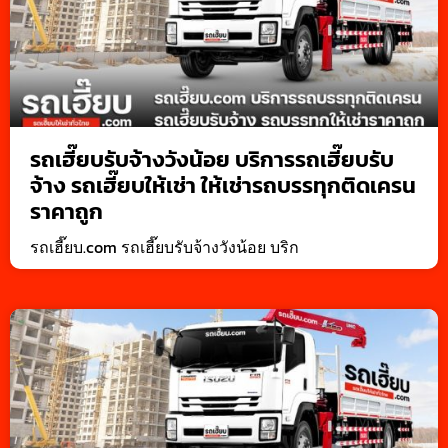
รถเฮี๊ยบรับจ้างวังน้อย บริการรถเฮี๊ยบรับ
จ้าง รถเฮี๊ยบให้เช่า ให้เช่ารถบรรทุกติดเครน
ราคาถูก
รถเฮี๊ยบ.com รถเฮี๊ยบรับจ้างวังน้อย บริก