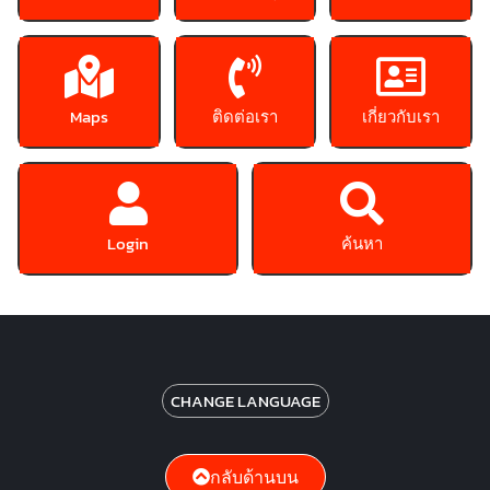
Maps
ติดต่อเรา
เกี่ยวกับเรา
Login
ค้นหา
CHANGE LANGUAGE
กลับด้านบน