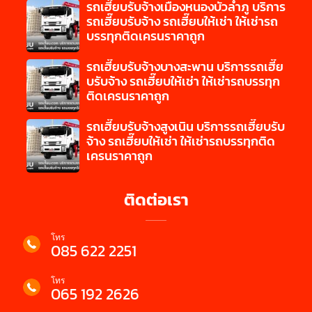
รถเฮี๊ยบรับจ้างเมืองหนองบัวลำภู บริการ
รถเฮี๊ยบรับจ้าง รถเฮี๊ยบให้เช่า ให้เช่ารถ
บรรทุกติดเครนราคาถูก
รถเฮี๊ยบรับจ้างบางสะพาน บริการรถเฮี๊ย
บรับจ้าง รถเฮี๊ยบให้เช่า ให้เช่ารถบรรทุก
ติดเครนราคาถูก
รถเฮี๊ยบรับจ้างสูงเนิน บริการรถเฮี๊ยบรับ
จ้าง รถเฮี๊ยบให้เช่า ให้เช่ารถบรรทุกติด
เครนราคาถูก
ติดต่อเรา
โทร
085 622 2251
โทร
065 192 2626