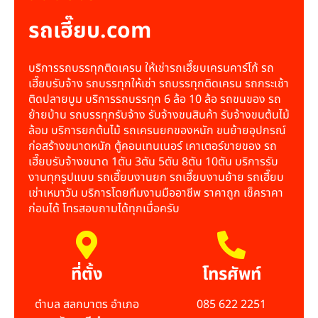
รถเฮี๊ยบ.com
บริการรถบรรทุกติดเครน ให้เช่ารถเฮี๊ยบเครนคาร์โก้ รถ
เฮี๊ยบรับจ้าง รถบรรทุกให้เช่า รถบรรทุกติดเครน รถกระเช้า
ติดปลายบูม บริการรถบรรทุก 6 ล้อ 10 ล้อ รถขนของ รถ
ย้ายบ้าน รถบรรทุกรับจ้าง รับจ้างขนสินค้า รับจ้างขนต้นไม้
ล้อม บริการยกต้นไม้ รถเครนยกของหนัก ขนย้ายอุปกรณ์
ก่อสร้างขนาดหนัก ตู้คอนเทนเนอร์ เคาเตอร์ขายของ รถ
เฮี๊ยบรับจ้างขนาด 1ตัน 3ตัน 5ตัน 8ตัน 10ตัน บริการรับ
งานทุกรูปแบบ รถเฮี๊ยบงานยก รถเฮี๊ยบงานย้าย รถเฮี๊ยบ
เช่าเหมาวัน บริการโดยทีมงานมืออาชีพ ราคาถูก เช็คราคา
ก่อนได้ โทรสอบถามได้ทุกเมื่อครับ
ที่ตั้ง
โทรศัพท์
ตำบล สลกบาตร อำเภอ
085 622 2251