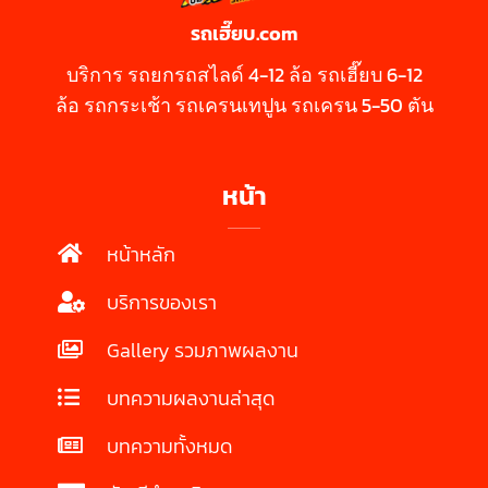
รถเฮี๊ยบ.com
บริการ รถยกรถสไลด์ 4-12 ล้อ รถเฮี๊ยบ 6-12
ล้อ รถกระเช้า รถเครนเทปูน รถเครน 5-50 ตัน
หน้า
หน้าหลัก
บริการของเรา
Gallery รวมภาพผลงาน
บทความผลงานล่าสุด
บทความทั้งหมด