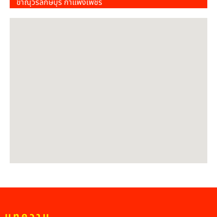
ขาณุวรลักษบุรี กำแพงเพชร
บทความ