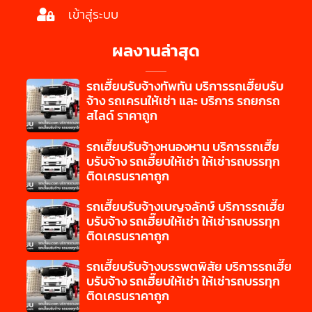
เข้าสู่ระบบ
ผลงานล่าสุด
รถเฮี๊ยบรับจ้างทัพทัน บริการรถเฮี๊ยบรับ
จ้าง รถเครนให้เช่า และ บริการ รถยกรถ
สไลด์ ราคาถูก
รถเฮี๊ยบรับจ้างหนองหาน บริการรถเฮี๊ย
บรับจ้าง รถเฮี๊ยบให้เช่า ให้เช่ารถบรรทุก
ติดเครนราคาถูก
รถเฮี๊ยบรับจ้างเบญจลักษ์ บริการรถเฮี๊ย
บรับจ้าง รถเฮี๊ยบให้เช่า ให้เช่ารถบรรทุก
ติดเครนราคาถูก
รถเฮี๊ยบรับจ้างบรรพตพิสัย บริการรถเฮี๊ย
บรับจ้าง รถเฮี๊ยบให้เช่า ให้เช่ารถบรรทุก
ติดเครนราคาถูก