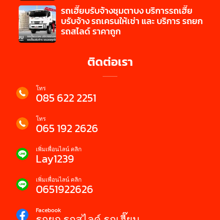
รถเฮี๊ยบรับจ้างชุมตาบง บริการรถเฮี๊ย
บรับจ้าง รถเครนให้เช่า และ บริการ รถยก
รถสไลด์ ราคาถูก
ติดต่อเรา
โทร
085 622 2251
โทร
065 192 2626
เพิ่มเพื่อนไลน์ คลิก
Lay1239
เพิ่มเพื่อนไลน์ คลิก
0651922626
Facebook
รถยก รถสไลค์ รถเฮี๊ยบ...