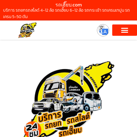
รถเฮี๊ยบ.com
บริการ รถยกรถสไลด์ 4-12 ล้อ รถเฮี๊ยบ 6-12 ล้อ รถกระเช้า รถเครนเทปูน รถ
เครน 5-50 ตัน