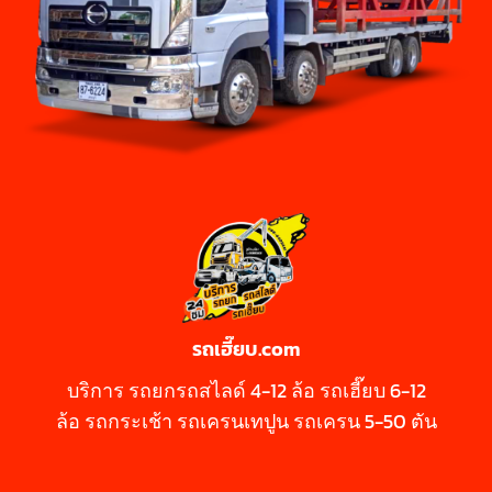
รถเฮี๊ยบ.com
บริการ รถยกรถสไลด์ 4-12 ล้อ รถเฮี๊ยบ 6-12
ล้อ รถกระเช้า รถเครนเทปูน รถเครน 5-50 ตัน