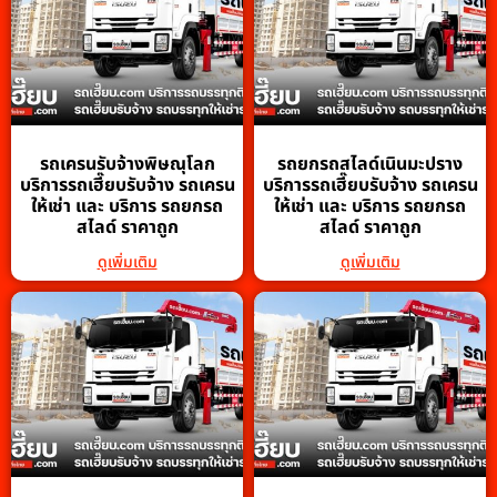
รถเครนรับจ้างพิษณุโลก
รถยกรถสไลด์เนินมะปราง
บริการรถเฮี๊ยบรับจ้าง รถเครน
บริการรถเฮี๊ยบรับจ้าง รถเครน
ให้เช่า และ บริการ รถยกรถ
ให้เช่า และ บริการ รถยกรถ
สไลด์ ราคาถูก
สไลด์ ราคาถูก
ดูเพิ่มเติม
ดูเพิ่มเติม