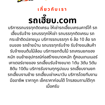
เกี่ยวกับเรา
รถเฮี๊ยบ.com
บริการรถบรรทุกติดเครน ให้เช่ารถเฮี๊ยบเครนคาร์โก้ รถ
เฮี๊ยบรับจ้าง รถบรรทุกให้เช่า รถบรรทุกติดเครน รถ
กระเช้าติดปลายบูม บริการรถบรรทุก 6 ล้อ 10 ล้อ รถ
ขนของ รถย้ายบ้าน รถบรรทุกรับจ้าง รับจ้างขนสินค้า
รับจ้างขนต้นไม้ล้อม บริการยกต้นไม้ รถเครนยกของ
หนัก ขนย้ายอุปกรณ์ก่อสร้างขนาดหนัก ตู้คอนเทนเนอร์
เคาเตอร์ขายของ รถเฮี๊ยบรับจ้างขนาด 1ตัน 3ตัน 5ตัน
8ตัน 10ตัน บริการรับงานทุกรูปแบบ รถเฮี๊ยบงานยก
รถเฮี๊ยบงานย้าย รถเฮี๊ยบเช่าเหมาวัน บริการโดยทีมงาน
มืออาชีพ ราคาถูก เช็คราคาก่อนได้ โทรสอบถามได้ทุก
เมื่อครับ