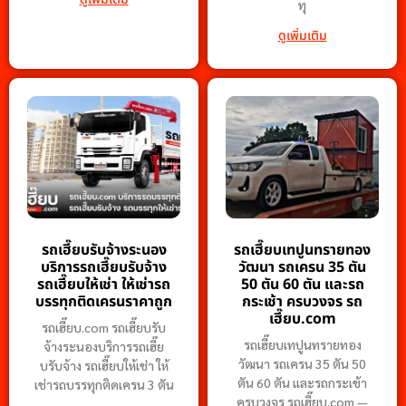
ทุ
ดูเพิ่มเติม
รถเฮี๊ยบรับจ้างระนอง
รถเฮี๊ยบเทปูนทรายทอง
บริการรถเฮี๊ยบรับจ้าง
วัฒนา รถเครน 35 ตัน
รถเฮี๊ยบให้เช่า ให้เช่ารถ
50 ตัน 60 ตัน และรถ
บรรทุกติดเครนราคาถูก
กระเช้า ครบวงจร รถ
เฮี๊ยบ.com
รถเฮี๊ยบ.com รถเฮี๊ยบรับ
รถเฮี๊ยบเทปูนทรายทอง
จ้างระนองบริการรถเฮี๊ย
วัฒนา รถเครน 35 ตัน 50
บรับจ้าง รถเฮี๊ยบให้เช่า ให้
ตัน 60 ตัน และรถกระเช้า
เช่ารถบรรทุกติดเครน 3 ตัน
ครบวงจร รถเฮี๊ยบ.com —