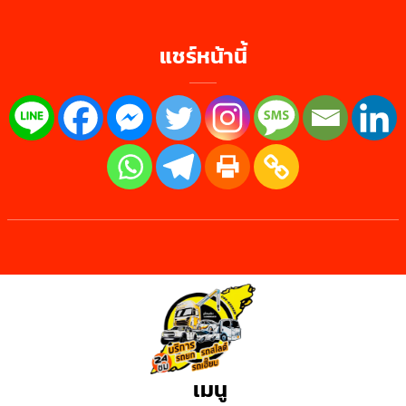
แชร์หน้านี้
เมนู