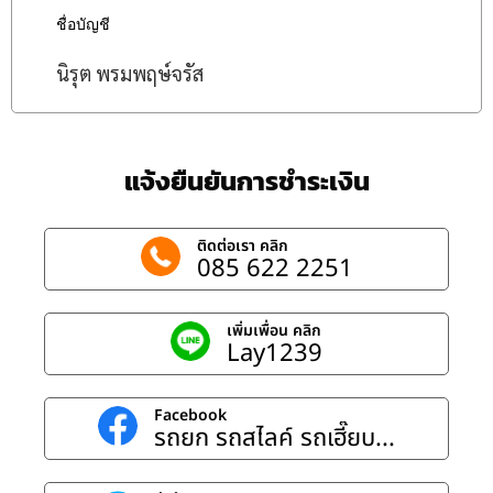
ชื่อบัญชี
นิรุต พรมพฤษ์จรัส
แจ้งยืนยันการชำระเงิน
ติดต่อเรา คลิก
085 622 2251
เพิ่มเพื่อน คลิก
Lay1239
Facebook
รถยก รถสไลค์ รถเฮี๊ยบ...