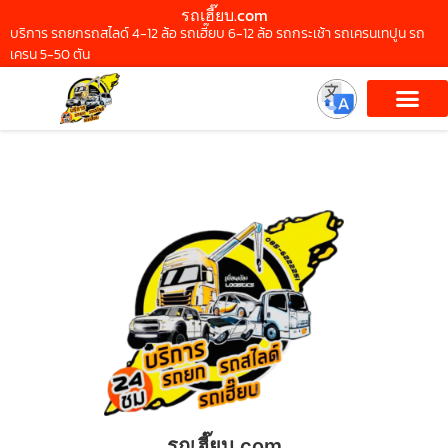
รถเฮี๊ยบ.com
บริการ รถยกรถสไลด์ 4-12 ล้อ รถเฮี๊ยบ 6-12 ล้อ รถกระเช้า รถเครนเทปูน รถ
เครน 5-50 ตัน
รถเฮี๊ยบ.com