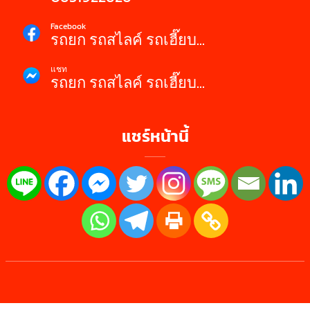
Facebook
รถยก รถสไลค์ รถเฮี๊ยบ...
แชท
รถยก รถสไลค์ รถเฮี๊ยบ...
แชร์หน้านี้