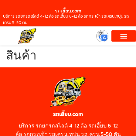
รถเฮี๊ยบ.com
บริการ รถยกรถสไลด์ 4-12 ล้อ รถเฮี๊ยบ 6-12 ล้อ รถกระเช้า รถเครนเทปูน รถ
เครน 5-50 ตัน
สินค้า
รถเฮี๊ยบ.com
บริการ รถยกรถสไลด์ 4-12 ล้อ รถเฮี๊ยบ 6-12
ล้อ รถกระเช้า รถเครนเทปูน รถเครน 5-50 ตัน