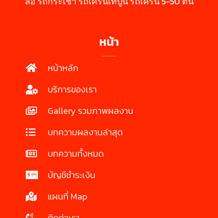
ล้อ รถกระเช้า รถเครนเทปูน รถเครน 5-50 ตัน
หน้า
หน้าหลัก
บริการของเรา
Gallery รวมภาพผลงาน
บทความผลงานล่าสุด
บทความทั้งหมด
บัญชีชำระเงิน
แผนที่ Map
ติดต่อเรา