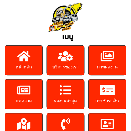
เมนู
หน้าหลัก
บริการของเรา
ภาพผลงาน
บทความ
ผลงานล่าสุด
การชำระเงิน