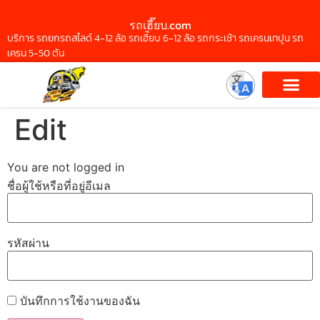
รถเฮี๊ยบ.com
บริการ รถยกรถสไลด์ 4-12 ล้อ รถเฮี๊ยบ 6-12 ล้อ รถกระเช้า รถเครนเทปูน รถ
เครน 5-50 ตัน
Edit
You are not logged in
ชื่อผู้ใช้หรือที่อยู่อีเมล
รหัสผ่าน
บันทึกการใช้งานของฉัน