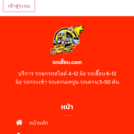
Alternative:
รถเฮี๊ยบ.com
บริการ รถยกรถสไลด์ 4-12 ล้อ รถเฮี๊ยบ 6-12
ล้อ รถกระเช้า รถเครนเทปูน รถเครน 5-50 ตัน
หน้า
หน้าหลัก