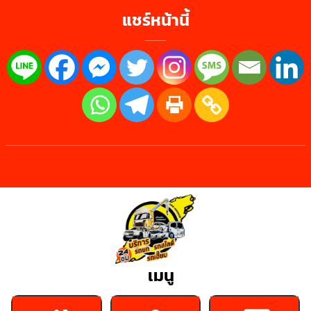
แชร์หน้านี้
เมนู