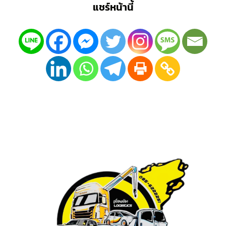
แชร์หน้านี้