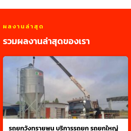
ผลงานล่าสุด
รวมผลงานล่าสุดของเรา
รถยกวังทรายพูน บริการรถยก รถยกใหญ่