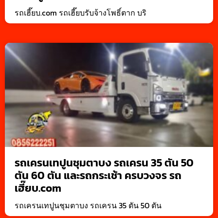
รถเฮี๊ยบ.com รถเฮี๊ยบรับจ้างโพธิ์ตาก บริ
รถเครนเทปูนชุมตาบง รถเครน 35 ตัน 50
ตัน 60 ตัน และรถกระเช้า ครบวงจร รถ
เฮี๊ยบ.com
รถเครนเทปูนชุมตาบง รถเครน 35 ตัน 50 ตัน