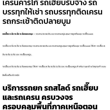
เครนคาร์โก้ รถเฮี๊ยบรับจ้าง รถ
บรรทุกให้เช่า รถบรรทุกติดเครน
รถกระเช้าติดปลายบูม
รถเฮี๊ยบ 6 ล้อ 10 ล้อ 12 ล้อคลองขลุง
— รถเครน 10-50 ตัน และรถเครนเทปูน คุณภาพสูงพร้อมลุย รถเฮี๊ยบ.com
รถเฮี๊ยบ 6 ล้อ 10 ล้อ 12 ล้อคลองขลุง รถเครน 10-50 ตัน และรถเครนเทปูน คุณภาพสูงพร้อมลุย รถเฮี๊ยบ.com ให้เช่า รถเฮี๊ยบ 6
ล้อ 10 ล้อ 12 ล้อ และ รถเฮี๊ยบเทปูน…
รถเฮี๊ยบ 6 ล้อ 10 ล้อ 12 ล้อคลองขลุง ให้เช่า รถเฮี๊ยบ 6 ล้อ 10 ล้อ 12 ล้อ และ รถเฮี๊ยบเทปูน สำหรับงานยกย้ายวัสดุก่อสร้างและ
ติดตั้งเครื่องจักรหนัก
บริการรถยก รถสไลด์ รถเฮี๊ยบ
และรถเครน ครบวงจร
ครอบคลุมพื้นที่ภาคเหนือตอน