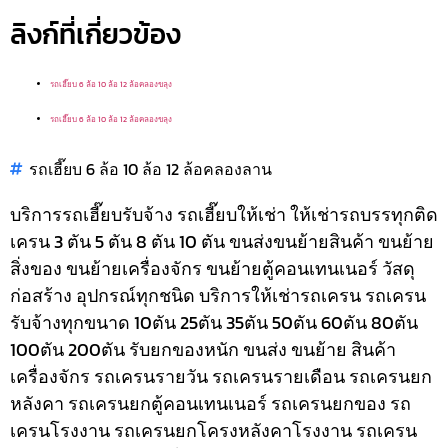
ลิงก์ที่เกี่ยวข้อง
รถเฮี๊ยบ 6 ล้อ 10 ล้อ 12 ล้อคลองขลุง
รถเฮี๊ยบ 6 ล้อ 10 ล้อ 12 ล้อคลองขลุง
รถเฮี๊ยบ 6 ล้อ 10 ล้อ 12 ล้อคลองลาน
บริการรถเฮี๊ยบรับจ้าง รถเฮี๊ยบให้เช่า ให้เช่ารถบรรทุกติด
เครน 3 ตัน 5 ตัน 8 ตัน 10 ตัน ขนส่งขนย้ายสินค้า ขนย้าย
สิ่งของ ขนย้ายเครื่องจักร ขนย้ายตู้คอนเทนเนอร์ วัสดุ
ก่อสร้าง อุปกรณ์ทุกชนิด
บริการให้เช่ารถเครน รถเครน
รับจ้างทุกขนาด 10ตัน 25ตัน 35ตัน 50ตัน 60ตัน 80ตัน
100ตัน 200ตัน รับยกของหนัก ขนส่ง ขนย้าย สินค้า
เครื่องจักร รถเครนรายวัน รถเครนรายเดือน รถเครนยก
หลังคา รถเครนยกตู้คอนเทนเนอร์ รถเครนยกของ รถ
เครนโรงงาน รถเครนยกโครงหลังคาโรงงาน รถเครน