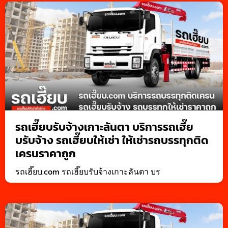
รถเฮี๊ยบรับจ้างเกาะลันตา บริการรถเฮี๊ย
บรับจ้าง รถเฮี๊ยบให้เช่า ให้เช่ารถบรรทุกติด
เครนราคาถูก
รถเฮี๊ยบ.com รถเฮี๊ยบรับจ้างเกาะลันตา บร