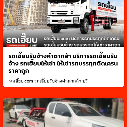
รถเฮี๊ยบรับจ้างคำตากล้า บริการรถเฮี๊ยบรับ
จ้าง รถเฮี๊ยบให้เช่า ให้เช่ารถบรรทุกติดเครน
ราคาถูก
รถเฮี๊ยบ.com รถเฮี๊ยบรับจ้างคำตากล้า บริ