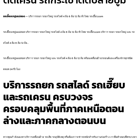
ติดเครน รถกระเช้าติดปลายบูม
รถเฮี๊ยบเทปูนแม่สอด
— บริการรถยก รถยกใหญ่ รถสไลด์ 4 ล้อ 6 ล้อ 12 ล้อ ทั่วไทย รถเฮี๊ยบ.com
รถเฮี๊ยบเทปูนแม่สอด บริการรถยก รถยกใหญ่ รถสไลด์ 4 ล้อ 6 ล้อ 12 ล้อ ทั่วไทย รถเฮี๊ยบ.com บริการ รถยก รถยกใหญ่ และ รถ
สไลด์ 4 ล้อ 6 ล้อ 12 ล้อ…
รถเฮี๊ยบเทปูนแม่สอด บริการ รถยก รถยกใหญ่ และ รถสไลด์ 4 ล้อ 6 ล้อ 12 ล้อ พร้อมเคลื่อนย้ายรถยนต์และเครื่องจักรทุกชนิด
ตลอด 24 ชั่วโมง
บริการรถยก รถสไลด์ รถเฮี๊ยบ
และรถเครน ครบวงจร
ครอบคลุมพื้นที่ภาคเหนือตอน
ล่างและภาคกลางตอนบน
หากคุณกำลังมองหาบริการเคลื่อนย้าย รถเสีย รถอุบัติเหตุ หรือต้องการเช่ารถหนักสำหรับงานก่อสร้าง เราคือคำตอบที่ครบวงจร