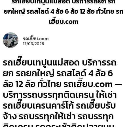
รถเฮี๊ยบเทปูนแม่สอด บริการรถยก รถ
ยกใหญ่ รถสไลด์ 4 ล้อ 6 ล้อ 12 ล้อ ทั่วไทย รถ
เฮี๊ยบ.com
รถเฮี๊ยบ.com
17/03/2026
รถเฮี๊ยบเทปูนแม่สอด บริการรถ
ยก รถยกใหญ่ รถสไลด์ 4 ล้อ 6
ล้อ 12 ล้อ ทั่วไทย รถเฮี๊ยบ.com —
บริการรถบรรทุกติดเครน ให้เช่า
รถเฮี๊ยบเครนคาร์โก้ รถเฮี๊ยบรับ
จ้าง รถบรรทุกให้เช่า รถบรรทุก