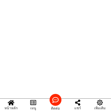
หน้าหลัก
เมนู
แชร์
เพิ่มเติม
ติดต่อ