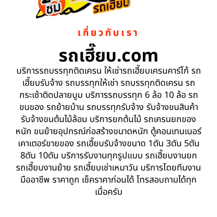
เกี่ยวกับเรา
รถเฮี๊ยบ.com
บริการรถบรรทุกติดเครน ให้เช่ารถเฮี๊ยบเครนคาร์โก้ รถ
เฮี๊ยบรับจ้าง รถบรรทุกให้เช่า รถบรรทุกติดเครน รถ
กระเช้าติดปลายบูม บริการรถบรรทุก 6 ล้อ 10 ล้อ รถ
ขนของ รถย้ายบ้าน รถบรรทุกรับจ้าง รับจ้างขนสินค้า
รับจ้างขนต้นไม้ล้อม บริการยกต้นไม้ รถเครนยกของ
หนัก ขนย้ายอุปกรณ์ก่อสร้างขนาดหนัก ตู้คอนเทนเนอร์
เคาเตอร์ขายของ รถเฮี๊ยบรับจ้างขนาด 1ตัน 3ตัน 5ตัน
8ตัน 10ตัน บริการรับงานทุกรูปแบบ รถเฮี๊ยบงานยก
รถเฮี๊ยบงานย้าย รถเฮี๊ยบเช่าเหมาวัน บริการโดยทีมงาน
มืออาชีพ ราคาถูก เช็คราคาก่อนได้ โทรสอบถามได้ทุก
เมื่อครับ