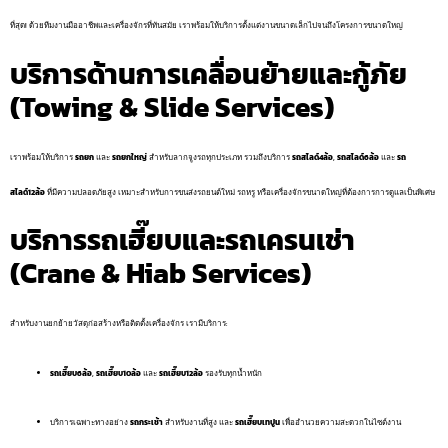
ที่สุด! ด้วยทีมงานมืออาชีพและเครื่องจักรที่ทันสมัย เราพร้อมให้บริการตั้งแต่งานขนาดเล็กไปจนถึงโครงการขนาดใหญ่
บริการด้านการเคลื่อนย้ายและกู้ภัย
(Towing & Slide Services)
เราพร้อมให้บริการ
รถยก
และ
รถยกใหญ่
สำหรับลากจูงรถทุกประเภท รวมถึงบริการ
รถสไลด์4ล้อ
,
รถสไลด์6ล้อ
และ
รถ
สไลด์12ล้อ
ที่มีความปลอดภัยสูง เหมาะสำหรับการขนส่งรถยนต์ใหม่ รถหรู หรือเครื่องจักรขนาดใหญ่ที่ต้องการการดูแลเป็นพิเศษ
บริการรถเฮี๊ยบและรถเครนเช่า
(Crane & Hiab Services)
สำหรับงานยกย้ายวัสดุก่อสร้างหรือติดตั้งเครื่องจักร เรามีบริการ:
รถเฮี๊ยบ6ล้อ
,
รถเฮี๊ยบ10ล้อ
และ
รถเฮี๊ยบ12ล้อ
รองรับทุกน้ำหนัก
บริการเฉพาะทางอย่าง
รถกระเช้า
สำหรับงานที่สูง และ
รถเฮี๊ยบเทปูน
เพื่ออำนวยความสะดวกในไซต์งาน