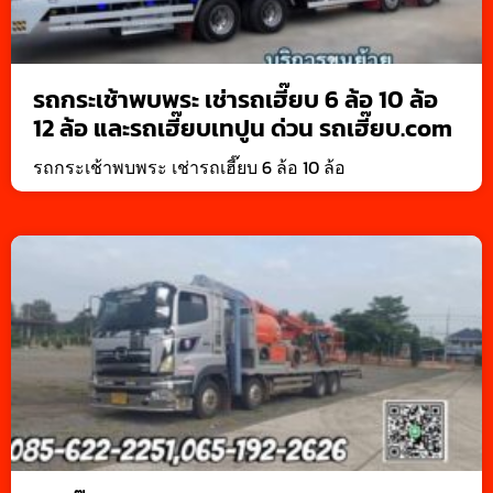
รถกระเช้าพบพระ เช่ารถเฮี๊ยบ 6 ล้อ 10 ล้อ
12 ล้อ และรถเฮี๊ยบเทปูน ด่วน รถเฮี๊ยบ.com
รถกระเช้าพบพระ เช่ารถเฮี๊ยบ 6 ล้อ 10 ล้อ