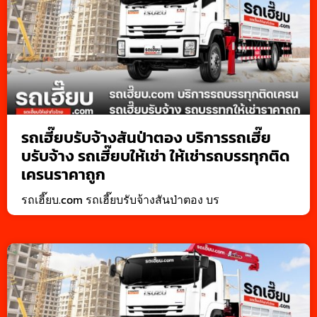
รถเฮี๊ยบรับจ้างสันป่าตอง บริการรถเฮี๊ย
บรับจ้าง รถเฮี๊ยบให้เช่า ให้เช่ารถบรรทุกติด
เครนราคาถูก
รถเฮี๊ยบ.com รถเฮี๊ยบรับจ้างสันป่าตอง บร