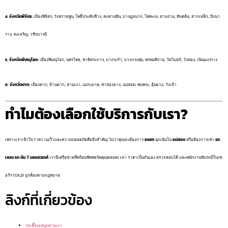
4. จังหวัดพิจิตร:
เมืองพิจิตร, วังทรายพูน, โพธิ์ประทับช้าง, ตะพานหิน, บางมูลนาก, โพทะเล, สามง่าม, ทับคล้อ, สากเหล็ก, บึงนา
ราง, ดงเจริญ, วชิรบารมี
5. จังหวัดพิษณุโลก:
เมืองพิษณุโลก, นครไทย, ชาติตระการ, บางระกำ, บางกระทุ่ม, พรหมพิราม, วัดโบสถ์, วังทอง, เนินมะปราง
6. จังหวัดตาก:
เมืองตาก, บ้านตาก, สามเงา, แม่ระมาด, ท่าสองยาง, แม่สอด, พบพระ, อุ้มผาง, วังเจ้า
ทำไมต้องเลือกใช้บริการกับเรา?
เพราะเราเข้าใจว่าความเร็วและความปลอดภัยคือสิ่งสำคัญ ไม่ว่าคุณจะต้องการ
รถยก
ฉุกเฉินใน
แม่สอด
หรือต้องการเช่า
รถ
เครน 50 ตัน
ที่
นครสวรรค์
เรามีเครือข่ายที่พร้อมซัพพอร์ตคุณตลอดเวลา ราคาเป็นกันเอง ตรวจสอบได้ และพนักงานขับรถมีใบเซ
อร์ฯ (ปจ.2) ถูกต้องตามกฎหมาย
ลิงก์ที่เกี่ยวข้อง
รถเฮี๊ยบเทปูนสามเงา