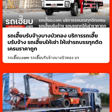
รถเฮี๊ยบรับจ้างบางบัวทอง บริการรถเฮี๊ย
บรับจ้าง รถเฮี๊ยบให้เช่า ให้เช่ารถบรรทุกติด
เครนราคาถูก
รถเฮี๊ยบ.com รถเฮี๊ยบรับจ้างบางบัวทอง บร