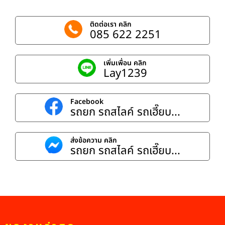
ติดต่อเรา คลิก
085 622 2251
เพิ่มเพื่อน คลิก
Lay1239
Facebook
รถยก รถสไลค์ รถเฮี๊ยบ...
ส่งข้อความ คลิก
รถยก รถสไลค์ รถเฮี๊ยบ...