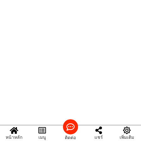
หน้าหลัก
เมนู
แชร์
เพิ่มเติม
ติดต่อ