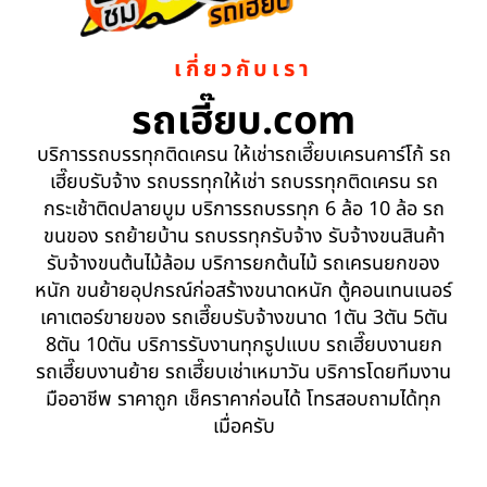
เกี่ยวกับเรา
รถเฮี๊ยบ.com
บริการรถบรรทุกติดเครน ให้เช่ารถเฮี๊ยบเครนคาร์โก้ รถ
เฮี๊ยบรับจ้าง รถบรรทุกให้เช่า รถบรรทุกติดเครน รถ
กระเช้าติดปลายบูม บริการรถบรรทุก 6 ล้อ 10 ล้อ รถ
ขนของ รถย้ายบ้าน รถบรรทุกรับจ้าง รับจ้างขนสินค้า
รับจ้างขนต้นไม้ล้อม บริการยกต้นไม้ รถเครนยกของ
หนัก ขนย้ายอุปกรณ์ก่อสร้างขนาดหนัก ตู้คอนเทนเนอร์
เคาเตอร์ขายของ รถเฮี๊ยบรับจ้างขนาด 1ตัน 3ตัน 5ตัน
8ตัน 10ตัน บริการรับงานทุกรูปแบบ รถเฮี๊ยบงานยก
รถเฮี๊ยบงานย้าย รถเฮี๊ยบเช่าเหมาวัน บริการโดยทีมงาน
มืออาชีพ ราคาถูก เช็คราคาก่อนได้ โทรสอบถามได้ทุก
เมื่อครับ