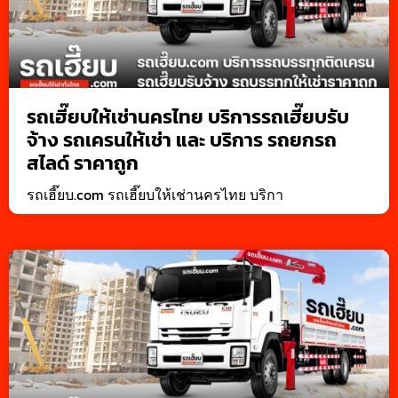
รถเฮี๊ยบให้เช่านครไทย บริการรถเฮี๊ยบรับ
จ้าง รถเครนให้เช่า และ บริการ รถยกรถ
สไลด์ ราคาถูก
รถเฮี๊ยบ.com รถเฮี๊ยบให้เช่านครไทย บริกา