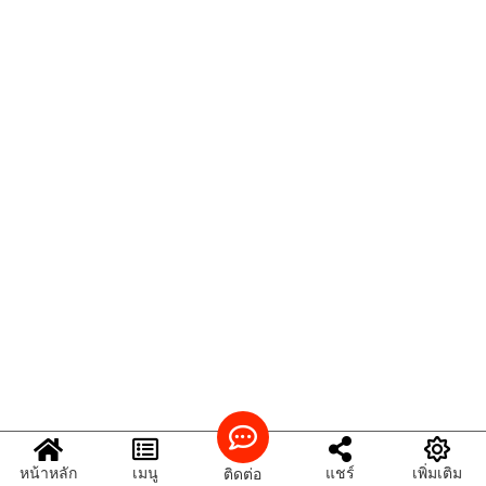
หน้าหลัก
เมนู
แชร์
เพิ่มเติม
ติดต่อ