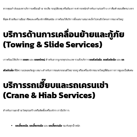
หากคุณกำลังมองหาบริการเคลื่อนย้าย รถเสีย รถอุบัติเหตุ หรือต้องการเช่ารถหนักสำหรับงานก่อสร้าง เราคือคำตอบที่ครบวงจร
ที่สุด! ด้วยทีมงานมืออาชีพและเครื่องจักรที่ทันสมัย เราพร้อมให้บริการตั้งแต่งานขนาดเล็กไปจนถึงโครงการขนาดใหญ่
บริการด้านการเคลื่อนย้ายและกู้ภัย
(Towing & Slide Services)
เราพร้อมให้บริการ
รถยก
และ
รถยกใหญ่
สำหรับลากจูงรถทุกประเภท รวมถึงบริการ
รถสไลด์4ล้อ
,
รถสไลด์6ล้อ
และ
รถ
สไลด์12ล้อ
ที่มีความปลอดภัยสูง เหมาะสำหรับการขนส่งรถยนต์ใหม่ รถหรู หรือเครื่องจักรขนาดใหญ่ที่ต้องการการดูแลเป็นพิเศษ
บริการรถเฮี๊ยบและรถเครนเช่า
(Crane & Hiab Services)
สำหรับงานยกย้ายวัสดุก่อสร้างหรือติดตั้งเครื่องจักร เรามีบริการ:
รถเฮี๊ยบ6ล้อ
,
รถเฮี๊ยบ10ล้อ
และ
รถเฮี๊ยบ12ล้อ
รองรับทุกน้ำหนัก