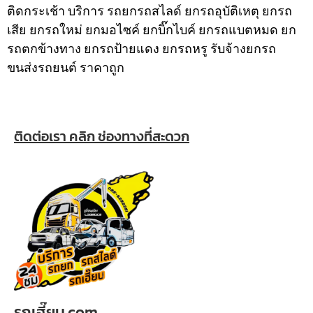
ติดกระเช้า
บริการ รถยกรถสไลด์ ยกรถอุบัติเหตุ ยกรถ
เสีย ยกรถใหม่ ยกมอไซค์ ยกบิ๊กไบค์ ยกรถแบตหมด ยก
รถตกข้างทาง ยกรถป้ายแดง ยกรถหรู รับจ้างยกรถ
ขนส่งรถยนต์ ราคาถูก
ติดต่อเรา คลิก ช่องทางที่สะดวก
รถเฮี๊ยบ.com