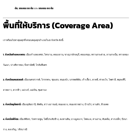
ตัน
,
รถเครน 50 ตัน
และ
รถเครน 60 ตัน
พื้นที่ให้บริการ (Coverage Area)
เราพร้อมไปหาคุณทุกที่ ครอบคลุมทุกอำเภอใน 6 จังหวัด ดังนี้:
1. จังหวัดกำแพงเพชร:
เมืองกำแพงเพชร, ไทรงาม, คลองลาน, ขาณุวรลักษบุรี, คลองขลุง, พรานกระต่าย, ลานกระบือ, ทรายทอง
วัฒนา, ปางศิลาทอง, บึงสามัคคี, โกสัมพีนคร
2. จังหวัดนครสวรรค์:
เมืองนครสวรรค์, โกรกพระ, ชุมแสง, หนองบัว, บรรพตพิสัย, เก้าเลี้ยว, ตาคลี, ท่าตะโก, ไพศาลี, พยุหะคีรี,
ลาดยาว, ตากฟ้า, แม่วงก์, แม่เปิน, ชุมตาบง
3. จังหวัดอุทัยธานี:
เมืองอุทัยธานี, ทัพทัน, สว่างอารมณ์, หนองฉาง, หนองขาหย่าง, บ้านไร่, ลานสัก, ห้วยคต
4. จังหวัดพิจิตร:
เมืองพิจิตร, วังทรายพูน, โพธิ์ประทับช้าง, ตะพานหิน, บางมูลนาก, โพทะเล, สามง่าม, ทับคล้อ, สากเหล็ก, บึงนา
ราง, ดงเจริญ, วชิรบารมี