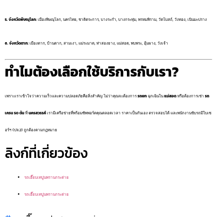
5. จังหวัดพิษณุโลก:
เมืองพิษณุโลก, นครไทย, ชาติตระการ, บางระกำ, บางกระทุ่ม, พรหมพิราม, วัดโบสถ์, วังทอง, เนินมะปราง
6. จังหวัดตาก:
เมืองตาก, บ้านตาก, สามเงา, แม่ระมาด, ท่าสองยาง, แม่สอด, พบพระ, อุ้มผาง, วังเจ้า
ทำไมต้องเลือกใช้บริการกับเรา?
เพราะเราเข้าใจว่าความเร็วและความปลอดภัยคือสิ่งสำคัญ ไม่ว่าคุณจะต้องการ
รถยก
ฉุกเฉินใน
แม่สอด
หรือต้องการเช่า
รถ
เครน 50 ตัน
ที่
นครสวรรค์
เรามีเครือข่ายที่พร้อมซัพพอร์ตคุณตลอดเวลา ราคาเป็นกันเอง ตรวจสอบได้ และพนักงานขับรถมีใบเซ
อร์ฯ (ปจ.2) ถูกต้องตามกฎหมาย
ลิงก์ที่เกี่ยวข้อง
รถเฮี๊ยบเทปูนพรานกระต่าย
รถเฮี๊ยบเทปูนพรานกระต่าย