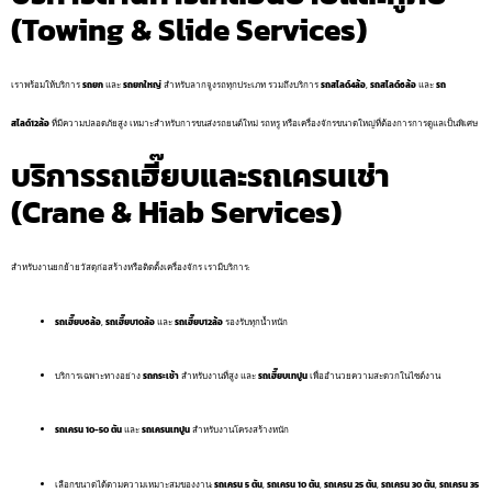
(Towing & Slide Services)
เราพร้อมให้บริการ
รถยก
และ
รถยกใหญ่
สำหรับลากจูงรถทุกประเภท รวมถึงบริการ
รถสไลด์4ล้อ
,
รถสไลด์6ล้อ
และ
รถ
สไลด์12ล้อ
ที่มีความปลอดภัยสูง เหมาะสำหรับการขนส่งรถยนต์ใหม่ รถหรู หรือเครื่องจักรขนาดใหญ่ที่ต้องการการดูแลเป็นพิเศษ
บริการรถเฮี๊ยบและรถเครนเช่า
(Crane & Hiab Services)
สำหรับงานยกย้ายวัสดุก่อสร้างหรือติดตั้งเครื่องจักร เรามีบริการ:
รถเฮี๊ยบ6ล้อ
,
รถเฮี๊ยบ10ล้อ
และ
รถเฮี๊ยบ12ล้อ
รองรับทุกน้ำหนัก
บริการเฉพาะทางอย่าง
รถกระเช้า
สำหรับงานที่สูง และ
รถเฮี๊ยบเทปูน
เพื่ออำนวยความสะดวกในไซต์งาน
รถเครน 10-50 ตัน
และ
รถเครนเทปูน
สำหรับงานโครงสร้างหนัก
เลือกขนาดได้ตามความเหมาะสมของงาน:
รถเครน 5 ตัน
,
รถเครน 10 ตัน
,
รถเครน 25 ตัน
,
รถเครน 30 ตัน
,
รถเครน 35