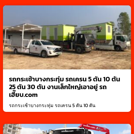
รถกระเช้าบางกระทุ่ม รถเครน 5 ตัน 10 ตัน
25 ตัน 30 ตัน งานเล็กใหญ่เอาอยู่ รถ
เฮี๊ยบ.com
รถกระเช้าบางกระทุ่ม รถเครน 5 ตัน 10 ตัน