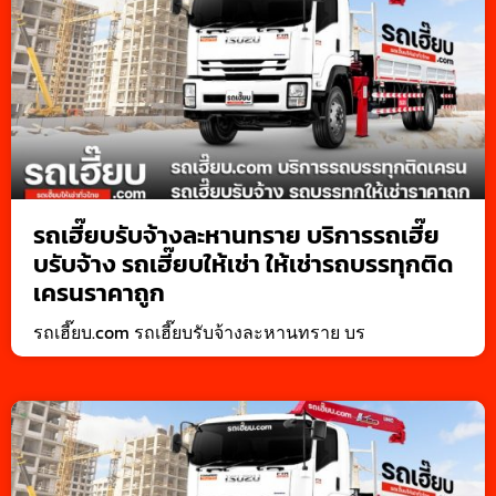
รถเฮี๊ยบรับจ้างละหานทราย บริการรถเฮี๊ย
บรับจ้าง รถเฮี๊ยบให้เช่า ให้เช่ารถบรรทุกติด
เครนราคาถูก
รถเฮี๊ยบ.com รถเฮี๊ยบรับจ้างละหานทราย บร