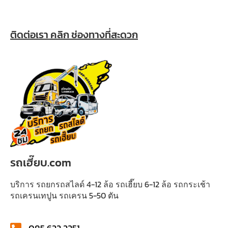
ติดต่อเรา คลิก ช่องทางที่สะดวก
รถเฮี๊ยบ.com
บริการ รถยกรถสไลด์ 4-12 ล้อ รถเฮี๊ยบ 6-12 ล้อ รถกระเช้า
รถเครนเทปูน รถเครน 5-50 ตัน