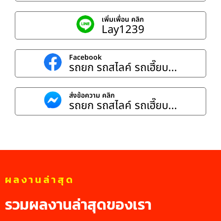
เพิ่มเพื่อน คลิก
Lay1239
Facebook
รถยก รถสไลค์ รถเฮี๊ยบ...
ส่งข้อความ คลิก
รถยก รถสไลค์ รถเฮี๊ยบ...
ผลงานล่าสุด
รวมผลงานล่าสุดของเรา