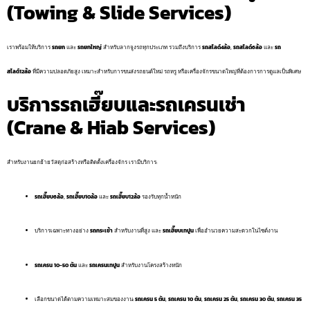
(Towing & Slide Services)
เราพร้อมให้บริการ
รถยก
และ
รถยกใหญ่
สำหรับลากจูงรถทุกประเภท รวมถึงบริการ
รถสไลด์4ล้อ
,
รถสไลด์6ล้อ
และ
รถ
สไลด์12ล้อ
ที่มีความปลอดภัยสูง เหมาะสำหรับการขนส่งรถยนต์ใหม่ รถหรู หรือเครื่องจักรขนาดใหญ่ที่ต้องการการดูแลเป็นพิเศษ
บริการรถเฮี๊ยบและรถเครนเช่า
(Crane & Hiab Services)
สำหรับงานยกย้ายวัสดุก่อสร้างหรือติดตั้งเครื่องจักร เรามีบริการ:
รถเฮี๊ยบ6ล้อ
,
รถเฮี๊ยบ10ล้อ
และ
รถเฮี๊ยบ12ล้อ
รองรับทุกน้ำหนัก
บริการเฉพาะทางอย่าง
รถกระเช้า
สำหรับงานที่สูง และ
รถเฮี๊ยบเทปูน
เพื่ออำนวยความสะดวกในไซต์งาน
รถเครน 10-50 ตัน
และ
รถเครนเทปูน
สำหรับงานโครงสร้างหนัก
เลือกขนาดได้ตามความเหมาะสมของงาน:
รถเครน 5 ตัน
,
รถเครน 10 ตัน
,
รถเครน 25 ตัน
,
รถเครน 30 ตัน
,
รถเครน 35