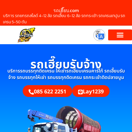
รถเฮี๊ยบ.com
บริการ รถยกรถสไลด์ 4-12 ล้อ รถเฮี๊ยบ 6-12 ล้อ รถกระเช้า รถเครนเทปูน รถ
เครน 5-50 ตัน
รถเฮี๊ยบรับจ้าง
บริการรถบรรทุกติดเครน ให้เช่ารถเฮี๊ยบเครนคาร์โก้ รถเฮี๊ยบรับ
จ้าง รถบรรทุกให้เช่า รถบรรทุกติดเครน รถกระเช้าติดปลายบูม
085 622 2251
Lay1239