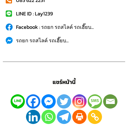
085 622 2251
LINE ID : Lay1239
Facebook : รถยก รถสไลค์ รถเฮี๊ยบ...
รถยก รถสไลค์ รถเฮี๊ยบ...
แชร์หน้านี้