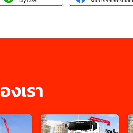
Lay1239
รถยก รถสไลค์ รถเฮี๊ยบ
องเรา