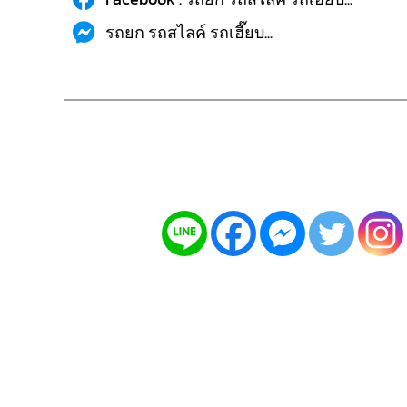
รถยก รถสไลค์ รถเฮี๊ยบ...