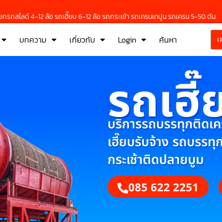
กรถสไลด์ 4-12 ล้อ รถเฮี๊ยบ 6-12 ล้อ รถกระเช้า รถเครนเทปูน รถเครน 5-50 ตัน
บทความ
เกี่ยวกับ
Login
ค้นหา
เ
รถเฮี๊
บริการรถบรรทุกติดเครน
เฮี๊ยบรับจ้าง รถบรรทุ
กระเช้าติดปลายบูม
085 622 2251