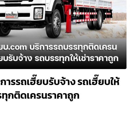
การรถเฮี๊ยบรับจ้าง รถเฮี๊ยบให้
รรทุกติดเครนราคาถูก