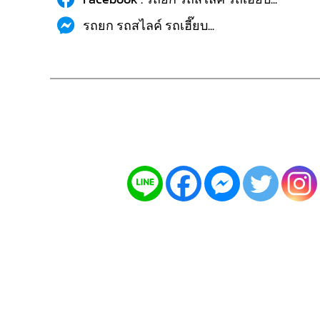
รถยก รถสไลค์ รถเฮี๊ยบ...