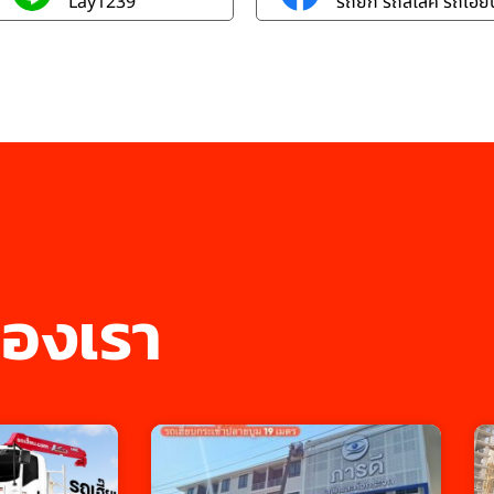
Lay1239
รถยก รถสไลค์ รถเฮี๊ยบ
องเรา