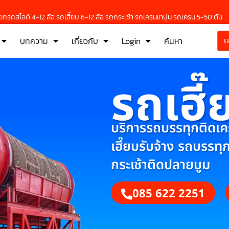
กรถสไลด์ 4-12 ล้อ รถเฮี๊ยบ 6-12 ล้อ รถกระเช้า รถเครนเทปูน รถเครน 5-50 ตัน
บทความ
เกี่ยวกับ
Login
ค้นหา
เ
รถเฮี๊
บริการรถบรรทุกติดเครน
เฮี๊ยบรับจ้าง รถบรรทุ
กระเช้าติดปลายบูม
085 622 2251