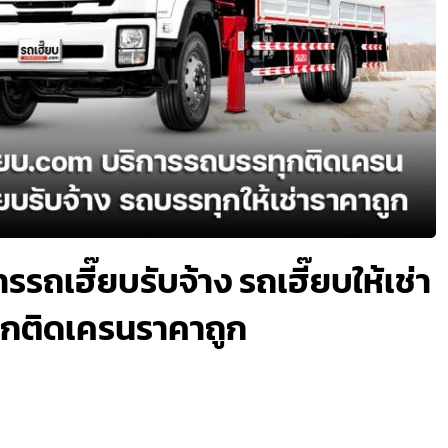
รรถเฮี๊ยบรับจ้าง รถเฮี๊ยบให้เช่า
ทุกติดเครนราคาถูก