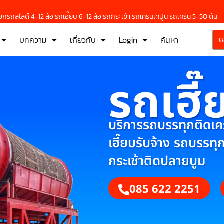
กรถสไลด์ 4-12 ล้อ รถเฮี๊ยบ 6-12 ล้อ รถกระเช้า รถเครนเทปูน รถเครน 5-50 ตัน
บทความ
เกี่ยวกับ
Login
ค้นหา
เ
รถเฮี๊
บริการรถบรรทุกติดเครน
เฮี๊ยบรับจ้าง รถบรรทุ
กระเช้าติดปลายบูม
085 622 2251