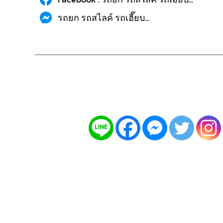
รถยก รถสไลค์ รถเฮี๊ยบ...