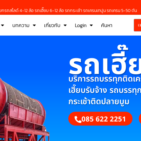
กรถสไลด์ 4-12 ล้อ รถเฮี๊ยบ 6-12 ล้อ รถกระเช้า รถเครนเทปูน รถเครน 5-50 ตัน
บทความ
เกี่ยวกับ
Login
ค้นหา
เ
รถเฮี๊
บริการรถบรรทุกติดเครน
เฮี๊ยบรับจ้าง รถบรรทุ
กระเช้าติดปลายบูม
085 622 2251