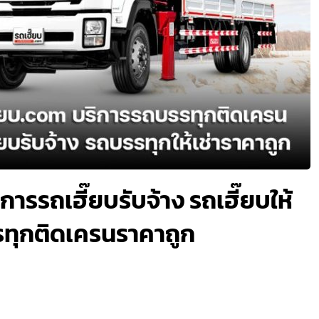
การรถเฮี๊ยบรับจ้าง รถเฮี๊ยบให้
รรทุกติดเครนราคาถูก