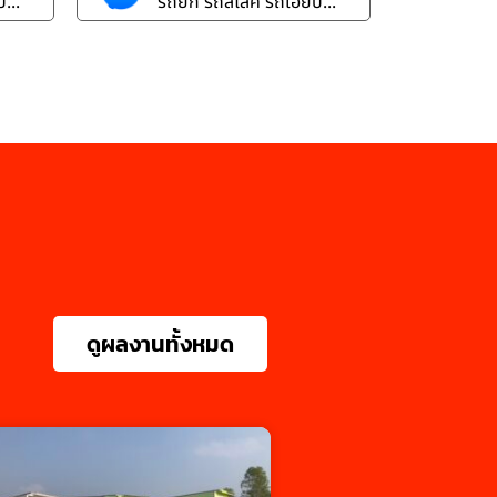
...
รถยก รถสไลค์ รถเฮี๊ยบ...
ดูผลงานทั้งหมด