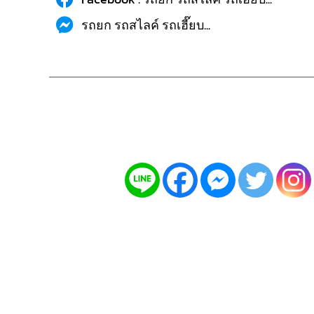
รถยก รถสไลค์ รถเฮี๊ยบ...