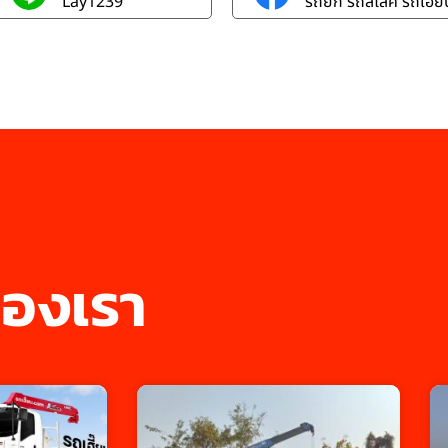
Lay1239
รถยก รถสไลค์ รถเฮี๊ยบ
องเรา