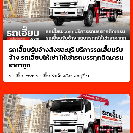
รถเฮี๊ยบรับจ้างสังขละบุรี บริการรถเฮี๊ยบรับ
จ้าง รถเฮี๊ยบให้เช่า ให้เช่ารถบรรทุกติดเครน
ราคาถูก
รถเฮี๊ยบ.com รถเฮี๊ยบรับจ้างสังขละบุรี บ