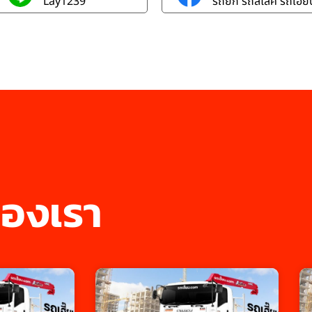
Lay1239
รถยก รถสไลค์ รถเฮี๊ยบ
องเรา