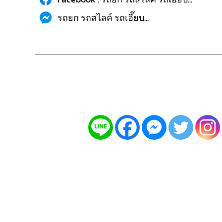
รถยก รถสไลค์ รถเฮี๊ยบ...