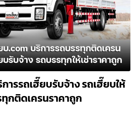
การรถเฮี๊ยบรับจ้าง รถเฮี๊ยบให้
รรทุกติดเครนราคาถูก