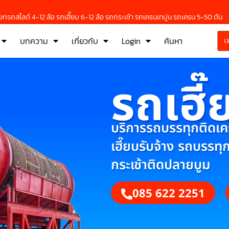
กรถสไลด์ 4-12 ล้อ รถเฮี๊ยบ 6-12 ล้อ รถกระเช้า รถเครนเทปูน รถเครน 5-50 ตัน
บทความ
เกี่ยวกับ
Login
ค้นหา
เ
รถเฮี๊
บริการรถบรรทุกติดเครน
เฮี๊ยบรับจ้าง รถบรรทุ
กระเช้าติดปลายบูม
085 622 2251