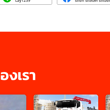
Lay1239
รถยก รถสไลค์ รถเฮี๊ยบ
องเรา