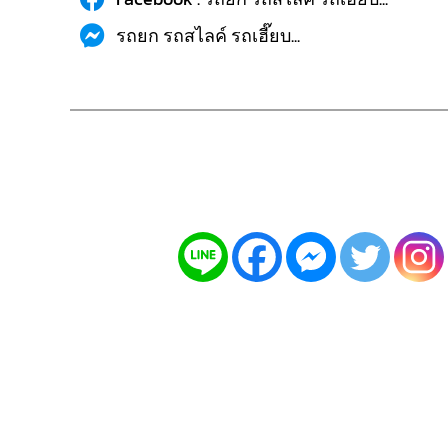
รถยก รถสไลค์ รถเฮี๊ยบ...