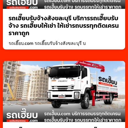
รถเฮี๊ยบรับจ้างสังขละบุรี บริการรถเฮี๊ยบรับ
จ้าง รถเฮี๊ยบให้เช่า ให้เช่ารถบรรทุกติดเครน
ราคาถูก
รถเฮี๊ยบ.com รถเฮี๊ยบรับจ้างสังขละบุรี บ