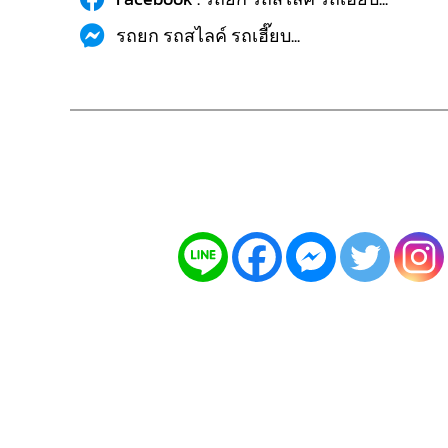
รถยก รถสไลค์ รถเฮี๊ยบ...