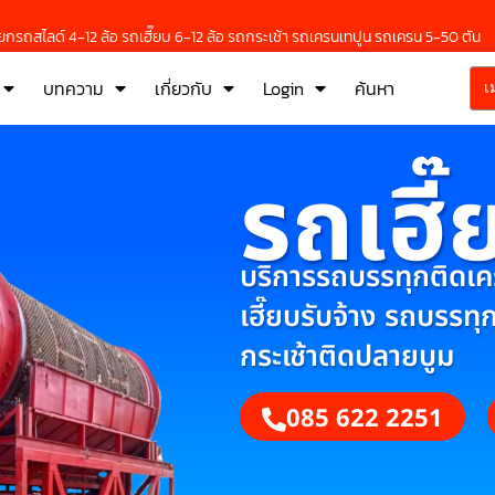
กรถสไลด์ 4-12 ล้อ รถเฮี๊ยบ 6-12 ล้อ รถกระเช้า รถเครนเทปูน รถเครน 5-50 ตัน
บทความ
เกี่ยวกับ
Login
ค้นหา
เ
รถเฮี๊
บริการรถบรรทุกติดเครน
เฮี๊ยบรับจ้าง รถบรรทุ
กระเช้าติดปลายบูม
085 622 2251