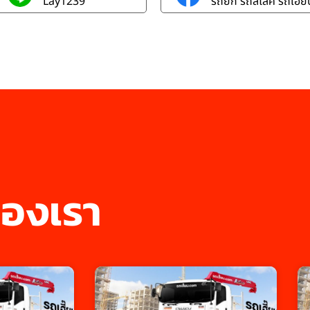
Lay1239
รถยก รถสไลค์ รถเฮี๊ยบ
องเรา