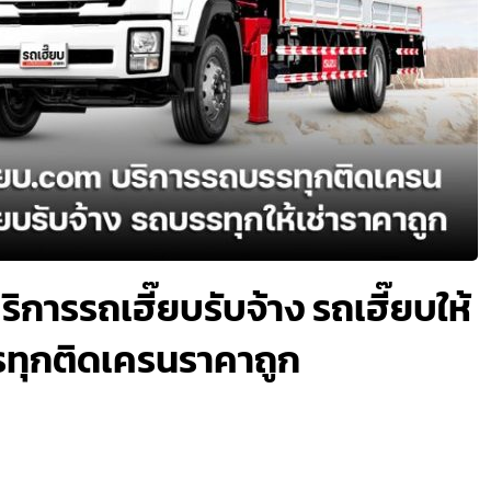
บริการรถเฮี๊ยบรับจ้าง รถเฮี๊ยบให้
รรทุกติดเครนราคาถูก