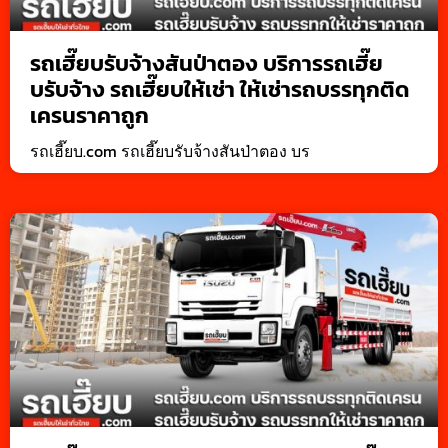
รถเฮี๊ยบรับจ้างสันป่าตอง บริการรถเฮี๊ย
บรับจ้าง รถเฮี๊ยบให้เช่า ให้เช่ารถบรรทุกติด
เครนราคาถูก
รถเฮี๊ยบ.com รถเฮี๊ยบรับจ้างสันป่าตอง บร