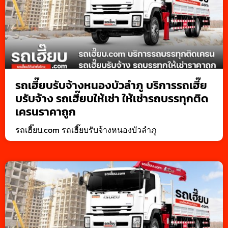
รถเฮี๊ยบรับจ้างหนองบัวลำภู บริการรถเฮี๊ย
บรับจ้าง รถเฮี๊ยบให้เช่า ให้เช่ารถบรรทุกติด
เครนราคาถูก
รถเฮี๊ยบ.com รถเฮี๊ยบรับจ้างหนองบัวลำภู