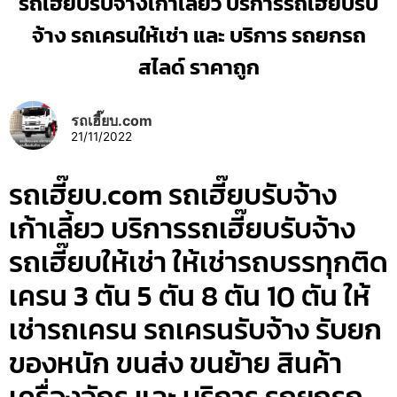
รถเฮี๊ยบรับจ้างเก้าเลี้ยว บริการรถเฮี๊ยบรับ
จ้าง รถเครนให้เช่า และ บริการ รถยกรถ
สไลด์ ราคาถูก
รถเฮี๊ยบ.com
21/11/2022
รถเฮี๊ยบ.com รถเฮี๊ยบรับจ้าง
เก้าเลี้ยว บริการรถเฮี๊ยบรับจ้าง
รถเฮี๊ยบให้เช่า ให้เช่ารถบรรทุกติด
เครน 3 ตัน 5 ตัน 8 ตัน 10 ตัน ให้
เช่ารถเครน รถเครนรับจ้าง รับยก
ของหนัก ขนส่ง ขนย้าย สินค้า