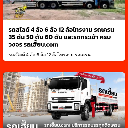
รถสไลด์ 4 ล้อ 6 ล้อ 12 ล้อไทรงาม รถเครน
35 ตัน 50 ตัน 60 ตัน และรถกระเช้า ครบ
วงจร รถเฮี๊ยบ.com
รถสไลด์ 4 ล้อ 6 ล้อ 12 ล้อไทรงาม รถเครน