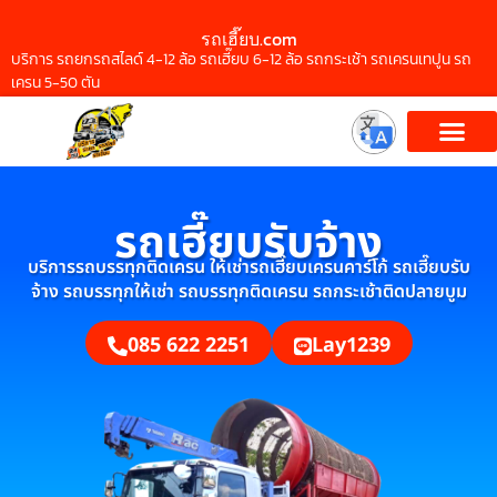
รถเฮี๊ยบ.com
บริการ รถยกรถสไลด์ 4-12 ล้อ รถเฮี๊ยบ 6-12 ล้อ รถกระเช้า รถเครนเทปูน รถ
เครน 5-50 ตัน
รถเฮี๊ยบรับจ้าง
บริการรถบรรทุกติดเครน ให้เช่ารถเฮี๊ยบเครนคาร์โก้ รถเฮี๊ยบรับ
จ้าง รถบรรทุกให้เช่า รถบรรทุกติดเครน รถกระเช้าติดปลายบูม
085 622 2251
Lay1239