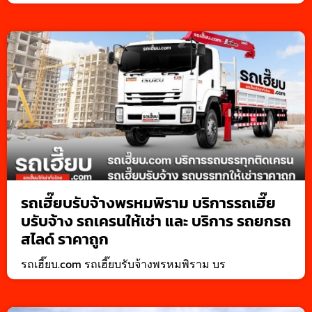
รถเฮี๊ยบรับจ้างพรหมพิราม บริการรถเฮี๊ย
บรับจ้าง รถเครนให้เช่า และ บริการ รถยกรถ
สไลด์ ราคาถูก
รถเฮี๊ยบ.com รถเฮี๊ยบรับจ้างพรหมพิราม บร