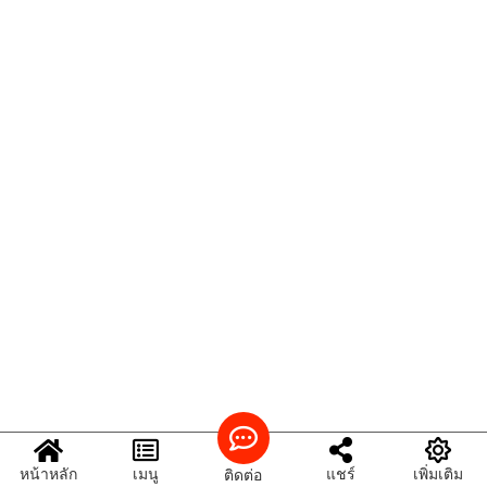
หน้าหลัก
เมนู
แชร์
เพิ่มเติม
ติดต่อ