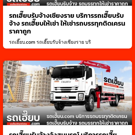
รถเฮี๊ยบรับจ้างเชียงราย บริการรถเฮี๊ยบรับ
จ้าง รถเฮี๊ยบให้เช่า ให้เช่ารถบรรทุกติดเครน
ราคาถูก
รถเฮี๊ยบ.com รถเฮี๊ยบรับจ้างเชียงราย บริ
รถเฮี๊ยบรับจ้างวังสมบูรณ์ บริการรถเฮี๊ย