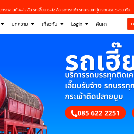
กรถสไลด์ 4-12 ล้อ รถเฮี๊ยบ 6-12 ล้อ รถกระเช้า รถเครนเทปูน รถเครน 5-50 ตัน
บทความ
เกี่ยวกับ
Login
ค้นหา
เ
รถเฮี๊
บริการรถบรรทุกติดเครน
เฮี๊ยบรับจ้าง รถบรรทุ
กระเช้าติดปลายบูม
085 622 2251