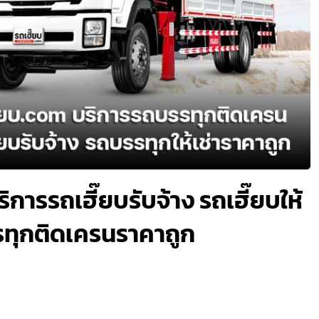
ิการรถเฮี๊ยบรับจ้าง รถเฮี๊ยบให้
รรทุกติดเครนราคาถูก