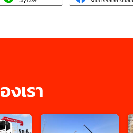
Lay1239
รถยก รถสไลค์ รถเฮี๊ยบ
องเรา