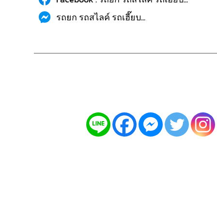
รถยก รถสไลค์ รถเฮี๊ยบ...