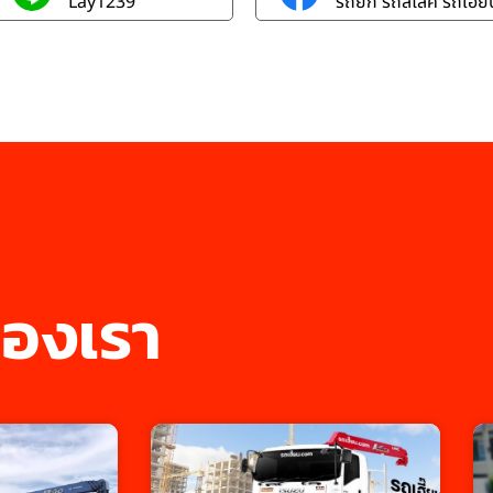
Lay1239
รถยก รถสไลค์ รถเฮี๊ยบ
องเรา