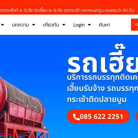
กรถสไลด์ 4-12 ล้อ รถเฮี๊ยบ 6-12 ล้อ รถกระเช้า รถเครนเทปูน รถเครน 5-50 ตัน
บทความ
เกี่ยวกับ
Login
ค้นหา
เ
รถเฮี๊
บริการรถบรรทุกติดเครน
เฮี๊ยบรับจ้าง รถบรรทุ
กระเช้าติดปลายบูม
085 622 2251