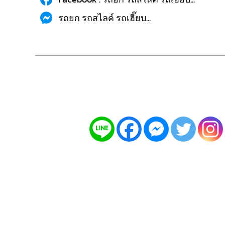
รถยก รถสไลค์ รถเฮี๊ยบ...