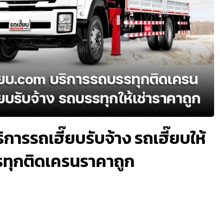
การรถเฮี๊ยบรับจ้าง รถเฮี๊ยบให้
รรทุกติดเครนราคาถูก