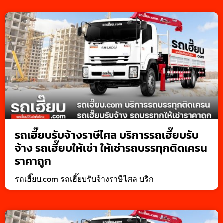
รถเฮี๊ยบรับจ้างราษีไศล บริการรถเฮี๊ยบรับ
จ้าง รถเฮี๊ยบให้เช่า ให้เช่ารถบรรทุกติดเครน
ราคาถูก
รถเฮี๊ยบ.com รถเฮี๊ยบรับจ้างราษีไศล บริก