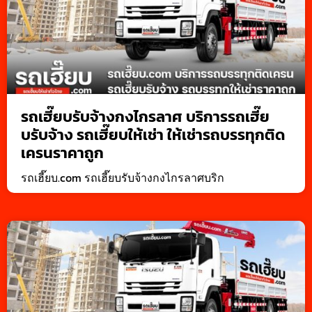
รถเฮี๊ยบรับจ้างกงไกรลาศ บริการรถเฮี๊ย
บรับจ้าง รถเฮี๊ยบให้เช่า ให้เช่ารถบรรทุกติด
เครนราคาถูก
รถเฮี๊ยบ.com รถเฮี๊ยบรับจ้างกงไกรลาศบริก