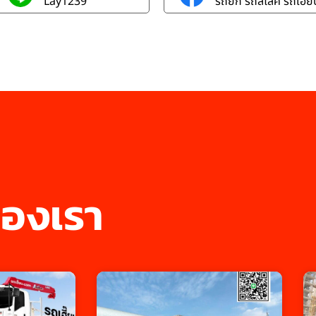
Lay1239
รถยก รถสไลค์ รถเฮี๊ยบ
องเรา