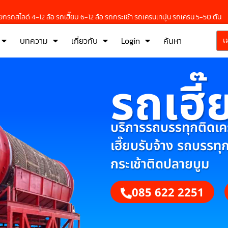
กรถสไลด์ 4-12 ล้อ รถเฮี๊ยบ 6-12 ล้อ รถกระเช้า รถเครนเทปูน รถเครน 5-50 ตัน
บทความ
เกี่ยวกับ
Login
ค้นหา
เ
รถเฮี๊
บริการรถบรรทุกติดเครน
เฮี๊ยบรับจ้าง รถบรรทุ
กระเช้าติดปลายบูม
085 622 2251