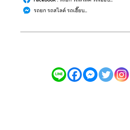
รถยก รถสไลค์ รถเฮี๊ยบ...