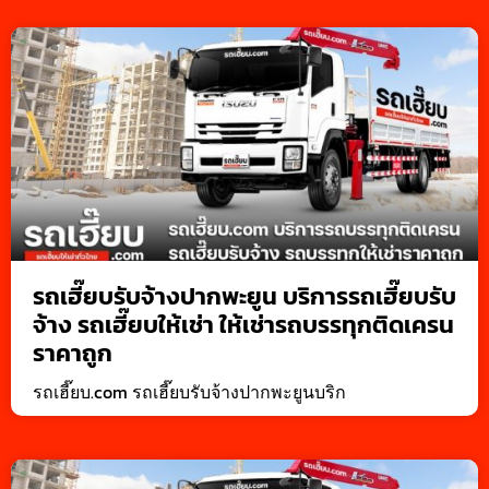
รถเฮี๊ยบรับจ้างปากพะยูน บริการรถเฮี๊ยบรับ
จ้าง รถเฮี๊ยบให้เช่า ให้เช่ารถบรรทุกติดเครน
ราคาถูก
รถเฮี๊ยบ.com รถเฮี๊ยบรับจ้างปากพะยูนบริก