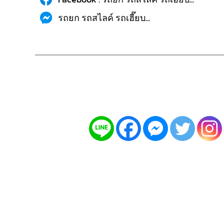
รถยก รถสไลค์ รถเฮี๊ยบ...