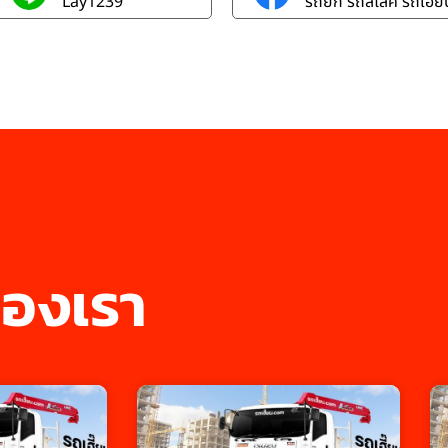
Lay1239
รถยก รถสไลค์ รถเฮี๊ยบ
องเรา