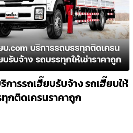
ิการรถเฮี๊ยบรับจ้าง รถเฮี๊ยบให้
รรทุกติดเครนราคาถูก