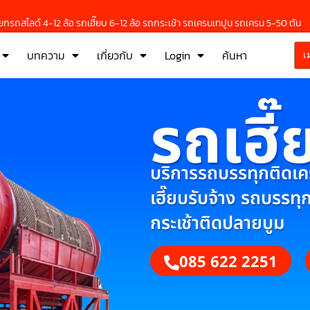
กรถสไลด์ 4-12 ล้อ รถเฮี๊ยบ 6-12 ล้อ รถกระเช้า รถเครนเทปูน รถเครน 5-50 ตัน
บทความ
เกี่ยวกับ
Login
ค้นหา
เ
รถเฮี๊
บริการรถบรรทุกติดเครน
เฮี๊ยบรับจ้าง รถบรรทุ
กระเช้าติดปลายบูม
085 622 2251