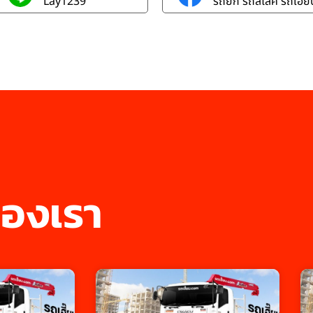
Lay1239
รถยก รถสไลค์ รถเฮี๊ยบ
องเรา