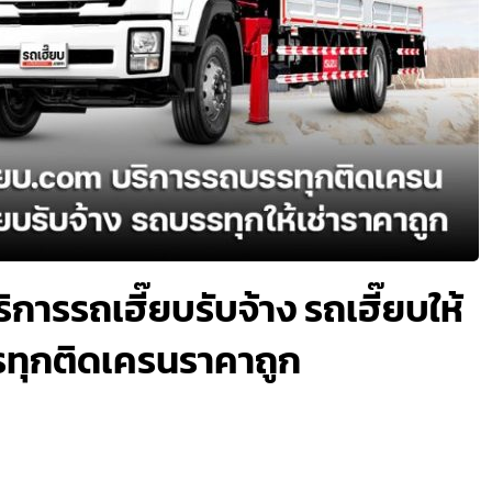
ิการรถเฮี๊ยบรับจ้าง รถเฮี๊ยบให้
รรทุกติดเครนราคาถูก