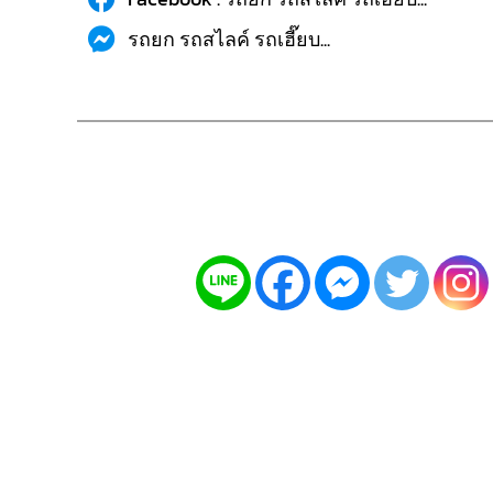
รถยก รถสไลค์ รถเฮี๊ยบ...