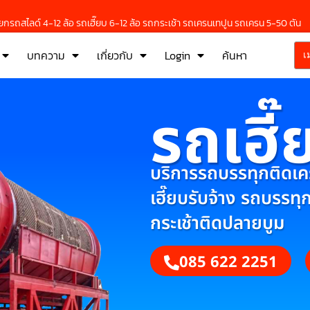
กรถสไลด์ 4-12 ล้อ รถเฮี๊ยบ 6-12 ล้อ รถกระเช้า รถเครนเทปูน รถเครน 5-50 ตัน
บทความ
เกี่ยวกับ
Login
ค้นหา
เ
รถเฮี๊
บริการรถบรรทุกติดเครน
เฮี๊ยบรับจ้าง รถบรรทุ
กระเช้าติดปลายบูม
085 622 2251