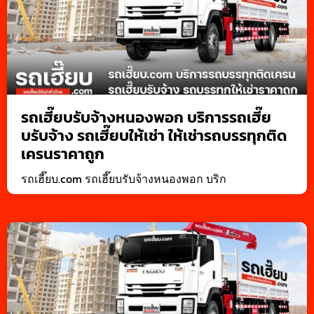
รถเฮี๊ยบรับจ้างหนองพอก บริการรถเฮี๊ย
บรับจ้าง รถเฮี๊ยบให้เช่า ให้เช่ารถบรรทุกติด
เครนราคาถูก
รถเฮี๊ยบ.com รถเฮี๊ยบรับจ้างหนองพอก บริก