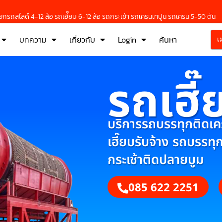
กรถสไลด์ 4-12 ล้อ รถเฮี๊ยบ 6-12 ล้อ รถกระเช้า รถเครนเทปูน รถเครน 5-50 ตัน
บทความ
เกี่ยวกับ
Login
ค้นหา
เ
รถเฮี๊
บริการรถบรรทุกติดเครน
เฮี๊ยบรับจ้าง รถบรรทุ
กระเช้าติดปลายบูม
085 622 2251