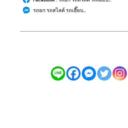
รถยก รถสไลค์ รถเฮี๊ยบ...