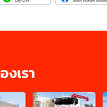
Lay1239
รถยก รถสไลค์ รถเฮี๊ยบ
องเรา