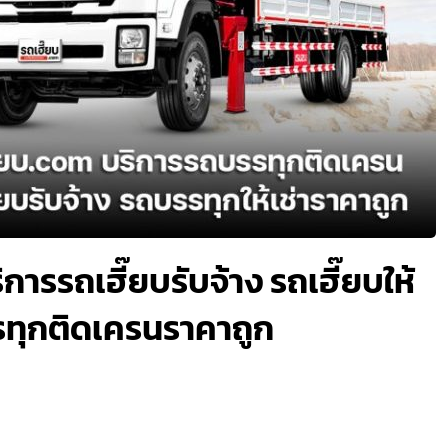
การรถเฮี๊ยบรับจ้าง รถเฮี๊ยบให้
รรทุกติดเครนราคาถูก