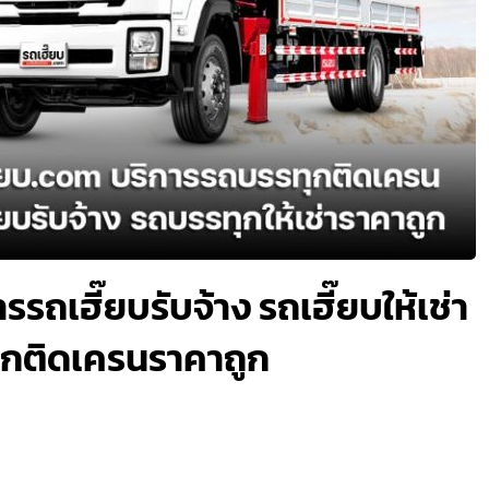
รรถเฮี๊ยบรับจ้าง รถเฮี๊ยบให้เช่า
ทุกติดเครนราคาถูก