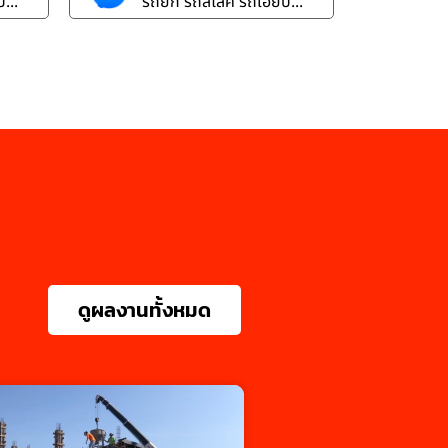
...
รถยก รถสไลค์ รถเฮี๊ยบ...
ดูผลงานทั้งหมด