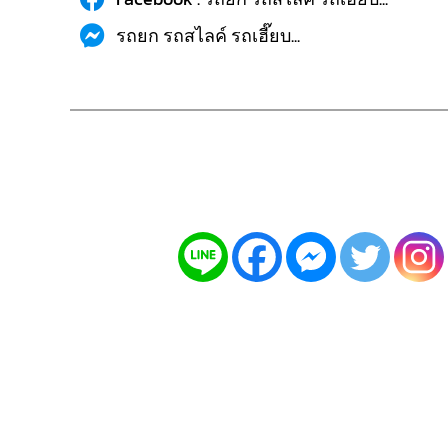
รถยก รถสไลค์ รถเฮี๊ยบ...