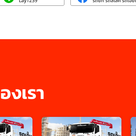
Lay1239
รถยก รถสไลค์ รถเฮี๊ยบ
องเรา