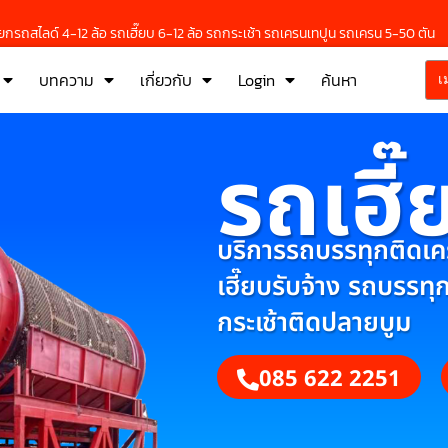
กรถสไลด์ 4-12 ล้อ รถเฮี๊ยบ 6-12 ล้อ รถกระเช้า รถเครนเทปูน รถเครน 5-50 ตัน
บทความ
เกี่ยวกับ
Login
ค้นหา
เ
รถเฮี๊
บริการรถบรรทุกติดเครน
เฮี๊ยบรับจ้าง รถบรรทุ
กระเช้าติดปลายบูม
085 622 2251