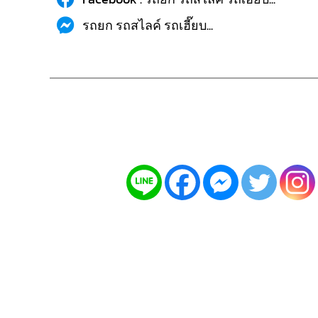
รถยก รถสไลค์ รถเฮี๊ยบ...