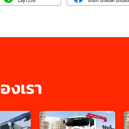
Lay1239
รถยก รถสไลค์ รถเฮี๊ยบ
องเรา