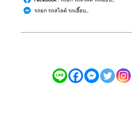
รถยก รถสไลค์ รถเฮี๊ยบ...