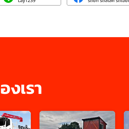
Lay1239
รถยก รถสไลค์ รถเฮี๊ยบ
องเรา