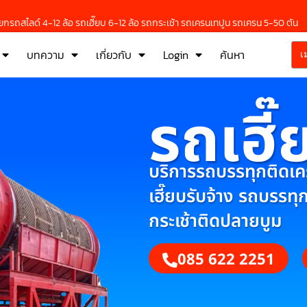
กรถสไลด์ 4-12 ล้อ รถเฮี๊ยบ 6-12 ล้อ รถกระเช้า รถเครนเทปูน รถเครน 5-50 ตัน
บทความ
เกี่ยวกับ
Login
ค้นหา
เ
รถเฮี๊
บริการรถบรรทุกติดเครน
เฮี๊ยบรับจ้าง รถบรรทุ
กระเช้าติดปลายบูม
085 622 2251