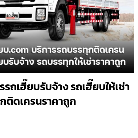
รรถเฮี๊ยบรับจ้าง รถเฮี๊ยบให้เช่า
ทุกติดเครนราคาถูก