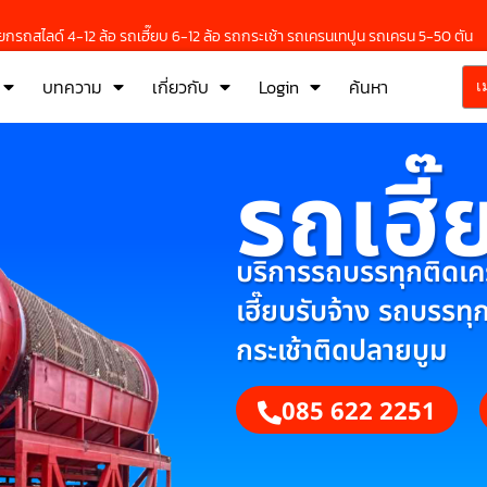
กรถสไลด์ 4-12 ล้อ รถเฮี๊ยบ 6-12 ล้อ รถกระเช้า รถเครนเทปูน รถเครน 5-50 ตัน
บทความ
เกี่ยวกับ
Login
ค้นหา
เ
รถเฮี๊
บริการรถบรรทุกติดเครน
เฮี๊ยบรับจ้าง รถบรรทุ
กระเช้าติดปลายบูม
085 622 2251