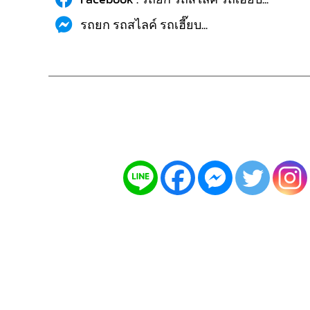
รถยก รถสไลค์ รถเฮี๊ยบ...