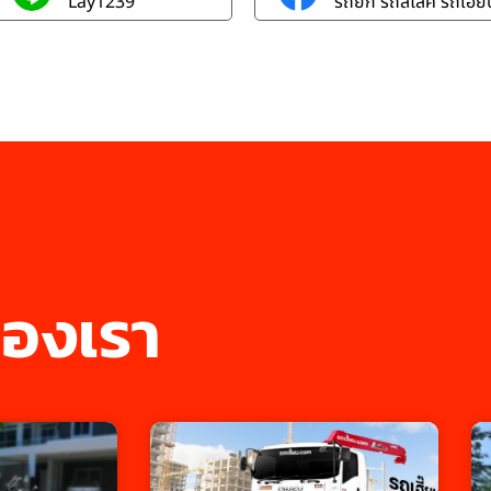
Lay1239
รถยก รถสไลค์ รถเฮี๊ยบ
องเรา