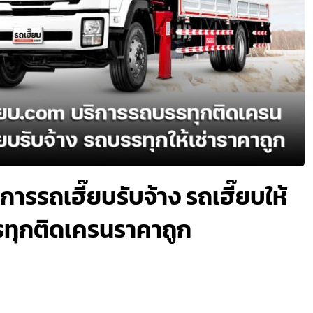
ิการรถเฮี๊ยบรับจ้าง รถเฮี๊ยบให้
รรทุกติดเครนราคาถูก