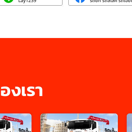
Lay1239
รถยก รถสไลค์ รถเฮี๊ยบ
องเรา