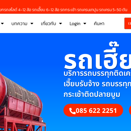
กรถสไลด์ 4-12 ล้อ รถเฮี๊ยบ 6-12 ล้อ รถกระเช้า รถเครนเทปูน รถเครน 5-50 ตัน
บทความ
เกี่ยวกับ
Login
ค้นหา
เ
รถเฮี๊
บริการรถบรรทุกติดเครน
เฮี๊ยบรับจ้าง รถบรรทุ
กระเช้าติดปลายบูม
085 622 2251