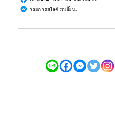
รถยก รถสไลค์ รถเฮี๊ยบ...