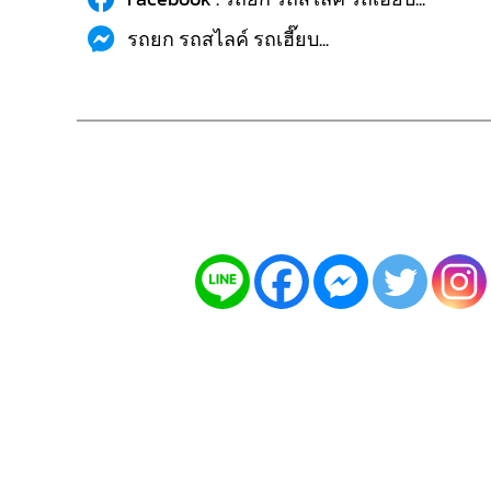
รถยก รถสไลค์ รถเฮี๊ยบ...