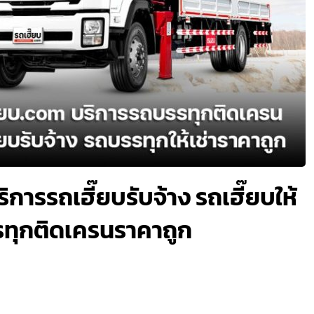
ิการรถเฮี๊ยบรับจ้าง รถเฮี๊ยบให้
รรทุกติดเครนราคาถูก