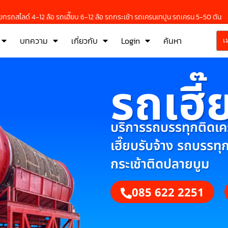
กรถสไลด์ 4-12 ล้อ รถเฮี๊ยบ 6-12 ล้อ รถกระเช้า รถเครนเทปูน รถเครน 5-50 ตัน
บทความ
เกี่ยวกับ
Login
ค้นหา
เ
รถเฮี๊
บริการรถบรรทุกติดเครน
เฮี๊ยบรับจ้าง รถบรรทุ
กระเช้าติดปลายบูม
085 622 2251