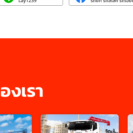
Lay1239
รถยก รถสไลค์ รถเฮี๊ยบ
องเรา