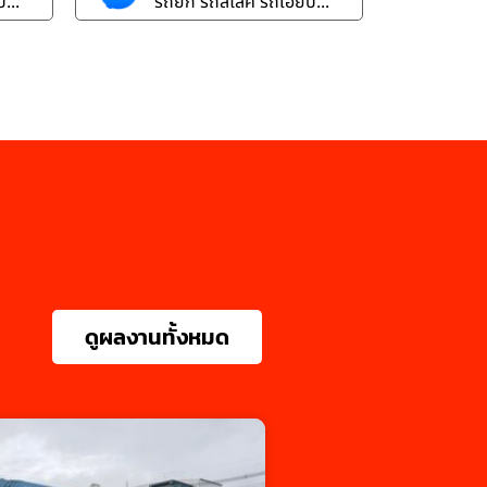
...
รถยก รถสไลค์ รถเฮี๊ยบ...
ดูผลงานทั้งหมด