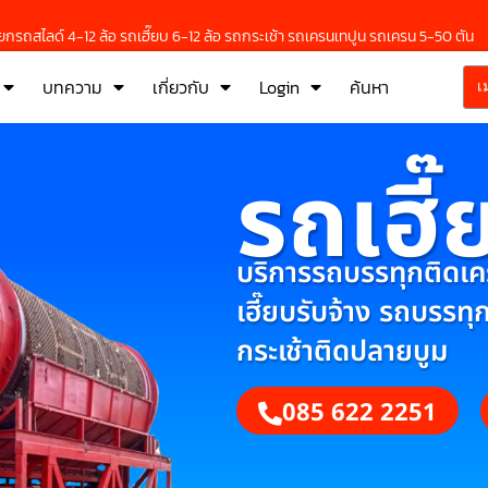
กรถสไลด์ 4-12 ล้อ รถเฮี๊ยบ 6-12 ล้อ รถกระเช้า รถเครนเทปูน รถเครน 5-50 ตัน
บทความ
เกี่ยวกับ
Login
ค้นหา
เ
รถเฮี๊
บริการรถบรรทุกติดเครน
เฮี๊ยบรับจ้าง รถบรรทุ
กระเช้าติดปลายบูม
085 622 2251