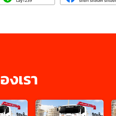
Lay1239
รถยก รถสไลค์ รถเฮี๊ยบ
องเรา