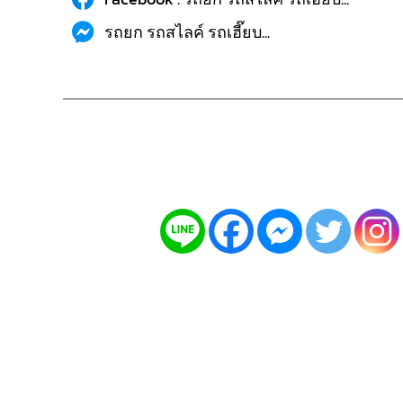
รถยก รถสไลค์ รถเฮี๊ยบ...