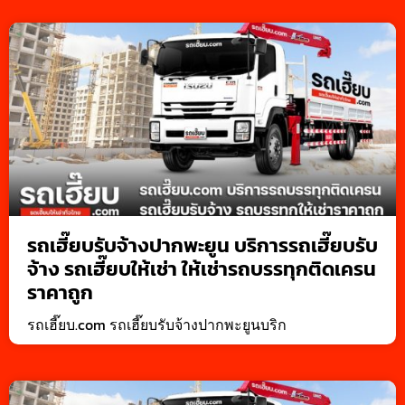
รถเฮี๊ยบรับจ้างปากพะยูน บริการรถเฮี๊ยบรับ
จ้าง รถเฮี๊ยบให้เช่า ให้เช่ารถบรรทุกติดเครน
ราคาถูก
รถเฮี๊ยบ.com รถเฮี๊ยบรับจ้างปากพะยูนบริก