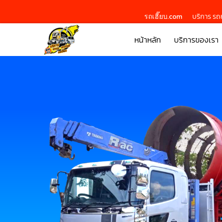
รถเฮี๊ยบ.com
บริการ รถย
หน้าหลัก
บริการของเรา