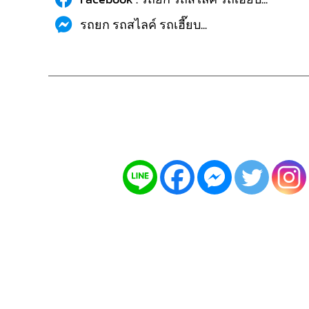
รถยก รถสไลค์ รถเฮี๊ยบ...