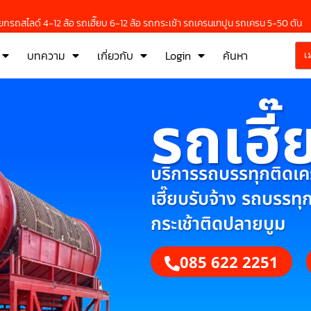
กรถสไลด์ 4-12 ล้อ รถเฮี๊ยบ 6-12 ล้อ รถกระเช้า รถเครนเทปูน รถเครน 5-50 ตัน
บทความ
เกี่ยวกับ
Login
ค้นหา
เ
รถเฮี๊
บริการรถบรรทุกติดเครน
เฮี๊ยบรับจ้าง รถบรรทุ
กระเช้าติดปลายบูม
085 622 2251