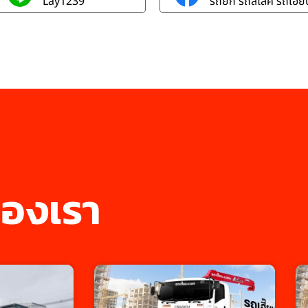
Lay1239
รถยก รถสไลค์ รถเฮี๊ยบ
องเรา