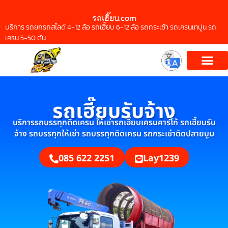
รถเฮี๊ยบ.com
บริการ รถยกรถสไลด์ 4-12 ล้อ รถเฮี๊ยบ 6-12 ล้อ รถกระเช้า รถเครนเทปูน รถ
เครน 5-50 ตัน
รถเฮี๊ยบรับจ้าง
บริการรถบรรทุกติดเครน ให้เช่ารถเฮี๊ยบเครนคาร์โก้ รถเฮี๊ยบรับ
จ้าง รถบรรทุกให้เช่า รถบรรทุกติดเครน รถกระเช้าติดปลายบูม
085 622 2251
Lay1239