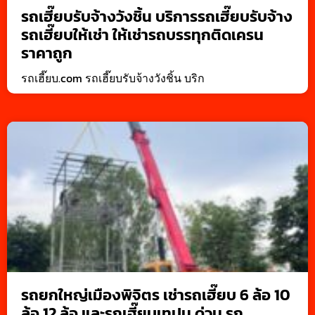
รถเฮี๊ยบรับจ้างวังชิ้น บริการรถเฮี๊ยบรับจ้าง
รถเฮี๊ยบให้เช่า ให้เช่ารถบรรทุกติดเครน
ราคาถูก
รถเฮี๊ยบ.com รถเฮี๊ยบรับจ้างวังชิ้น บริก
รถยกใหญ่เมืองพิจิตร เช่ารถเฮี๊ยบ 6 ล้อ 10
ล้อ 12 ล้อ และรถเฮี๊ยบเทปูน ด่วน รถ