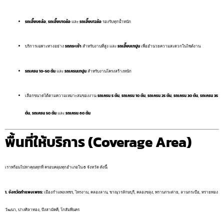
รถเฮี๊ยบ6ล้อ
,
รถเฮี๊ยบ10ล้อ
และ
รถเฮี๊ยบ12ล้อ
รองรับทุกน้ำหนัก
บริการเฉพาะทางอย่าง
รถกระเช้า
สำหรับงานที่สูง และ
รถเฮี๊ยบเทปูน
เพื่ออำนวยความสะดวกในไซต์งาน
รถเครน 10-50 ตัน
และ
รถเครนเทปูน
สำหรับงานโครงสร้างหนัก
เลือกขนาดได้ตามความเหมาะสมของงาน:
รถเครน 5 ตัน
,
รถเครน 10 ตัน
,
รถเครน 25 ตัน
,
รถเครน 30 ตัน
,
รถเครน 35
ตัน
,
รถเครน 50 ตัน
และ
รถเครน 60 ตัน
พื้นที่ให้บริการ (Coverage Area)
เราพร้อมไปหาคุณทุกที่ ครอบคลุมทุกอำเภอใน 6 จังหวัด ดังนี้:
1. จังหวัดกำแพงเพชร:
เมืองกำแพงเพชร, ไทรงาม, คลองลาน, ขาณุวรลักษบุรี, คลองขลุง, พรานกระต่าย, ลานกระบือ, ทรายทอง
วัฒนา, ปางศิลาทอง, บึงสามัคคี, โกสัมพีนคร