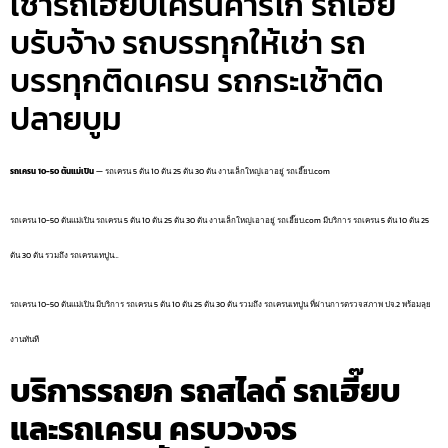
เช่ารถเฮี๊ยบเครนคาร์โก้ รถเฮี๊ย
บรับจ้าง รถบรรทุกให้เช่า รถ
บรรทุกติดเครน รถกระเช้าติด
ปลายบูม
รถเครน 10-50 ตันแม่เปิน
— รถเครน 5 ตัน 10 ตัน 25 ตัน 30 ตัน งานเล็กใหญ่เอาอยู่ รถเฮี๊ยบ.com
รถเครน 10-50 ตันแม่เปิน รถเครน 5 ตัน 10 ตัน 25 ตัน 30 ตัน งานเล็กใหญ่เอาอยู่ รถเฮี๊ยบ.com มีบริการ รถเครน 5 ตัน 10 ตัน 25
ตัน 30 ตัน รวมถึง รถเครนเทปูน…
รถเครน 10-50 ตันแม่เปิน มีบริการ รถเครน 5 ตัน 10 ตัน 25 ตัน 30 ตัน รวมถึง รถเครนเทปูน ที่ผ่านการตรวจสภาพ ปจ.2 พร้อมลุย
งานทันที
บริการรถยก รถสไลด์ รถเฮี๊ยบ
และรถเครน ครบวงจร