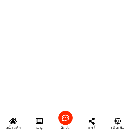
หน้าหลัก
เมนู
แชร์
เพิ่มเติม
ติดต่อ