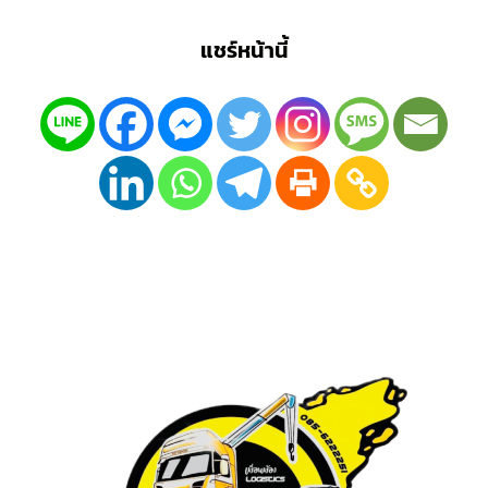
แชร์หน้านี้