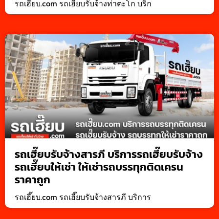
รถเฮี๊ยบ.com รถเฮี๊ยบรับจ้างท่าตะโก บริก
รถเฮี๊ยบรับจ้างสารภี บริการรถเฮี๊ยบรับจ้าง
รถเฮี๊ยบให้เช่า ให้เช่ารถบรรทุกติดเครน
ราคาถูก
รถเฮี๊ยบ.com รถเฮี๊ยบรับจ้างสารภี บริการ