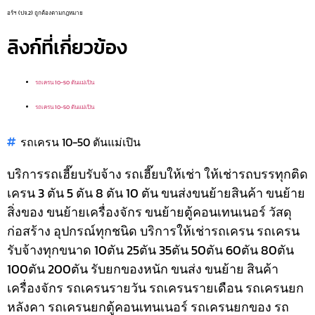
อร์ฯ (ปจ.2) ถูกต้องตามกฎหมาย
ลิงก์ที่เกี่ยวข้อง
รถเครน 10-50 ตันแม่เปิน
รถเครน 10-50 ตันแม่เปิน
รถเครน 10-50 ตันแม่เปิน
บริการรถเฮี๊ยบรับจ้าง รถเฮี๊ยบให้เช่า ให้เช่ารถบรรทุกติด
เครน 3 ตัน 5 ตัน 8 ตัน 10 ตัน ขนส่งขนย้ายสินค้า ขนย้าย
สิ่งของ ขนย้ายเครื่องจักร ขนย้ายตู้คอนเทนเนอร์ วัสดุ
ก่อสร้าง อุปกรณ์ทุกชนิด
บริการให้เช่ารถเครน รถเครน
รับจ้างทุกขนาด 10ตัน 25ตัน 35ตัน 50ตัน 60ตัน 80ตัน
100ตัน 200ตัน รับยกของหนัก ขนส่ง ขนย้าย สินค้า
เครื่องจักร รถเครนรายวัน รถเครนรายเดือน รถเครนยก
หลังคา รถเครนยกตู้คอนเทนเนอร์ รถเครนยกของ รถ