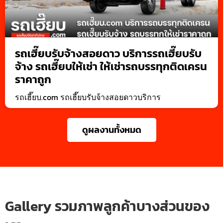
รถเฮี๊ยบรับจ้างสอยดาว บริการรถเฮี๊ยบรับ
จ้าง รถเฮี๊ยบให้เช่า ให้เช่ารถบรรทุกติดเครน
ราคาถูก
รถเฮี๊ยบ.com รถเฮี๊ยบรับจ้างสอยดาวบริการ
ดูผลงานทั้งหมด
Gallery รวมภาพลูกค้าบางส่วนของ