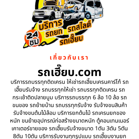
เกี่ยวกับเรา
รถเฮี๊ยบ.com
บริการรถบรรทุกติดเครน ให้เช่ารถเฮี๊ยบเครนคาร์โก้ รถ
เฮี๊ยบรับจ้าง รถบรรทุกให้เช่า รถบรรทุกติดเครน รถ
กระเช้าติดปลายบูม บริการรถบรรทุก 6 ล้อ 10 ล้อ รถ
ขนของ รถย้ายบ้าน รถบรรทุกรับจ้าง รับจ้างขนสินค้า
รับจ้างขนต้นไม้ล้อม บริการยกต้นไม้ รถเครนยกของ
หนัก ขนย้ายอุปกรณ์ก่อสร้างขนาดหนัก ตู้คอนเทนเนอร์
เคาเตอร์ขายของ รถเฮี๊ยบรับจ้างขนาด 1ตัน 3ตัน 5ตัน
8ตัน 10ตัน บริการรับงานทุกรูปแบบ รถเฮี๊ยบงานยก