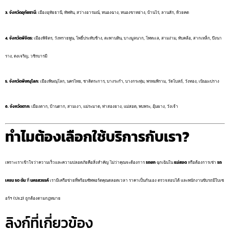
3. จังหวัดอุทัยธานี:
เมืองอุทัยธานี, ทัพทัน, สว่างอารมณ์, หนองฉาง, หนองขาหย่าง, บ้านไร่, ลานสัก, ห้วยคต
4. จังหวัดพิจิตร:
เมืองพิจิตร, วังทรายพูน, โพธิ์ประทับช้าง, ตะพานหิน, บางมูลนาก, โพทะเล, สามง่าม, ทับคล้อ, สากเหล็ก, บึงนา
ราง, ดงเจริญ, วชิรบารมี
5. จังหวัดพิษณุโลก:
เมืองพิษณุโลก, นครไทย, ชาติตระการ, บางระกำ, บางกระทุ่ม, พรหมพิราม, วัดโบสถ์, วังทอง, เนินมะปราง
6. จังหวัดตาก:
เมืองตาก, บ้านตาก, สามเงา, แม่ระมาด, ท่าสองยาง, แม่สอด, พบพระ, อุ้มผาง, วังเจ้า
ทำไมต้องเลือกใช้บริการกับเรา?
เพราะเราเข้าใจว่าความเร็วและความปลอดภัยคือสิ่งสำคัญ ไม่ว่าคุณจะต้องการ
รถยก
ฉุกเฉินใน
แม่สอด
หรือต้องการเช่า
รถ
เครน 50 ตัน
ที่
นครสวรรค์
เรามีเครือข่ายที่พร้อมซัพพอร์ตคุณตลอดเวลา ราคาเป็นกันเอง ตรวจสอบได้ และพนักงานขับรถมีใบเซ
อร์ฯ (ปจ.2) ถูกต้องตามกฎหมาย
ลิงก์ที่เกี่ยวข้อง