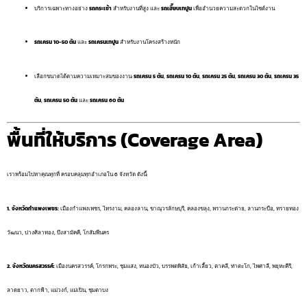
บริการเฉพาะทางอย่าง
รถกระเช้า
สำหรับงานที่สูง และ
รถเฮี๊ยบเทปูน
เพื่ออำนวยความสะดวกในไซต์งาน
รถเครน 10-50 ตัน
และ
รถเครนเทปูน
สำหรับงานโครงสร้างหนัก
เลือกขนาดได้ตามความเหมาะสมของงาน:
รถเครน 5 ตัน
,
รถเครน 10 ตัน
,
รถเครน 25 ตัน
,
รถเครน 30 ตัน
,
รถเครน 35
ตัน
,
รถเครน 50 ตัน
และ
รถเครน 60 ตัน
พื้นที่ให้บริการ (Coverage Area)
เราพร้อมไปหาคุณทุกที่ ครอบคลุมทุกอำเภอใน 6 จังหวัด ดังนี้:
1. จังหวัดกำแพงเพชร:
เมืองกำแพงเพชร, ไทรงาม, คลองลาน, ขาณุวรลักษบุรี, คลองขลุง, พรานกระต่าย, ลานกระบือ, ทรายทอง
วัฒนา, ปางศิลาทอง, บึงสามัคคี, โกสัมพีนคร
2. จังหวัดนครสวรรค์:
เมืองนครสวรรค์, โกรกพระ, ชุมแสง, หนองบัว, บรรพตพิสัย, เก้าเลี้ยว, ตาคลี, ท่าตะโก, ไพศาลี, พยุหะคีรี,
ลาดยาว, ตากฟ้า, แม่วงก์, แม่เปิน, ชุมตาบง