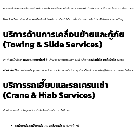
หากคุณกำลังมองหาบริการเคลื่อนย้าย รถเสีย รถอุบัติเหตุ หรือต้องการเช่ารถหนักสำหรับงานก่อสร้าง เราคือคำตอบที่ครบวงจร
ที่สุด! ด้วยทีมงานมืออาชีพและเครื่องจักรที่ทันสมัย เราพร้อมให้บริการตั้งแต่งานขนาดเล็กไปจนถึงโครงการขนาดใหญ่
บริการด้านการเคลื่อนย้ายและกู้ภัย
(Towing & Slide Services)
เราพร้อมให้บริการ
รถยก
และ
รถยกใหญ่
สำหรับลากจูงรถทุกประเภท รวมถึงบริการ
รถสไลด์4ล้อ
,
รถสไลด์6ล้อ
และ
รถ
สไลด์12ล้อ
ที่มีความปลอดภัยสูง เหมาะสำหรับการขนส่งรถยนต์ใหม่ รถหรู หรือเครื่องจักรขนาดใหญ่ที่ต้องการการดูแลเป็นพิเศษ
บริการรถเฮี๊ยบและรถเครนเช่า
(Crane & Hiab Services)
สำหรับงานยกย้ายวัสดุก่อสร้างหรือติดตั้งเครื่องจักร เรามีบริการ:
รถเฮี๊ยบ6ล้อ
,
รถเฮี๊ยบ10ล้อ
และ
รถเฮี๊ยบ12ล้อ
รองรับทุกน้ำหนัก