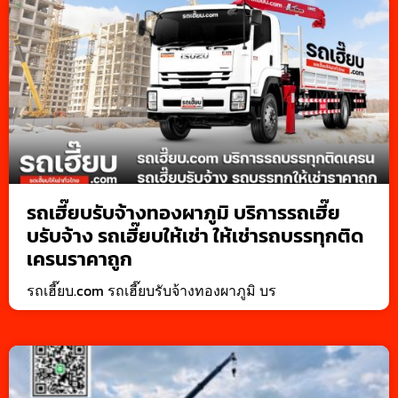
รถเฮี๊ยบรับจ้างทองผาภูมิ บริการรถเฮี๊ย
บรับจ้าง รถเฮี๊ยบให้เช่า ให้เช่ารถบรรทุกติด
เครนราคาถูก
รถเฮี๊ยบ.com รถเฮี๊ยบรับจ้างทองผาภูมิ บร