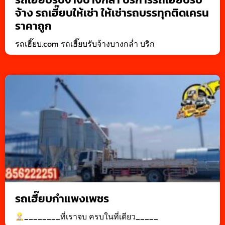
จ้าง รถเฮี๊ยบให้เช่า ให้เช่ารถบรรทุกติดเครน
ราคาถูก
รถเฮี๊ยบ.com รถเฮี๊ยบรับจ้างบางกล่ำ บริก
รถเฮี๊ยบกำแพงเพชร
________ที่เราจบ ครบในที่เดียว_____