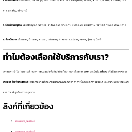
4. จังหวัดพิจิตร:
เมืองพิจิตร, วังทรายพูน, โพธิ์ประทับช้าง, ตะพานหิน, บางมูลนาก, โพทะเล, สามง่าม, ทับคล้อ, สากเหล็ก, บึงนา
ราง, ดงเจริญ, วชิรบารมี
5. จังหวัดพิษณุโลก:
เมืองพิษณุโลก, นครไทย, ชาติตระการ, บางระกำ, บางกระทุ่ม, พรหมพิราม, วัดโบสถ์, วังทอง, เนินมะปราง
6. จังหวัดตาก:
เมืองตาก, บ้านตาก, สามเงา, แม่ระมาด, ท่าสองยาง, แม่สอด, พบพระ, อุ้มผาง, วังเจ้า
ทำไมต้องเลือกใช้บริการกับเรา?
เพราะเราเข้าใจว่าความเร็วและความปลอดภัยคือสิ่งสำคัญ ไม่ว่าคุณจะต้องการ
รถยก
ฉุกเฉินใน
แม่สอด
หรือต้องการเช่า
รถ
เครน 50 ตัน
ที่
นครสวรรค์
เรามีเครือข่ายที่พร้อมซัพพอร์ตคุณตลอดเวลา ราคาเป็นกันเอง ตรวจสอบได้ และพนักงานขับรถมีใบเซ
อร์ฯ (ปจ.2) ถูกต้องตามกฎหมาย
ลิงก์ที่เกี่ยวข้อง
รถเครนเทปูนแม่วงก์
รถเครนเทปูนแม่วงก์