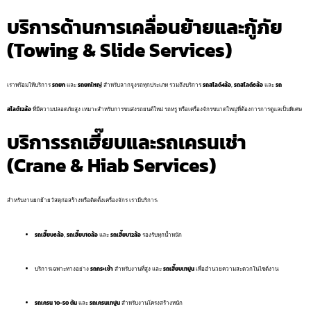
บริการด้านการเคลื่อนย้ายและกู้ภัย
(Towing & Slide Services)
เราพร้อมให้บริการ
รถยก
และ
รถยกใหญ่
สำหรับลากจูงรถทุกประเภท รวมถึงบริการ
รถสไลด์4ล้อ
,
รถสไลด์6ล้อ
และ
รถ
สไลด์12ล้อ
ที่มีความปลอดภัยสูง เหมาะสำหรับการขนส่งรถยนต์ใหม่ รถหรู หรือเครื่องจักรขนาดใหญ่ที่ต้องการการดูแลเป็นพิเศษ
บริการรถเฮี๊ยบและรถเครนเช่า
(Crane & Hiab Services)
สำหรับงานยกย้ายวัสดุก่อสร้างหรือติดตั้งเครื่องจักร เรามีบริการ:
รถเฮี๊ยบ6ล้อ
,
รถเฮี๊ยบ10ล้อ
และ
รถเฮี๊ยบ12ล้อ
รองรับทุกน้ำหนัก
บริการเฉพาะทางอย่าง
รถกระเช้า
สำหรับงานที่สูง และ
รถเฮี๊ยบเทปูน
เพื่ออำนวยความสะดวกในไซต์งาน
รถเครน 10-50 ตัน
และ
รถเครนเทปูน
สำหรับงานโครงสร้างหนัก