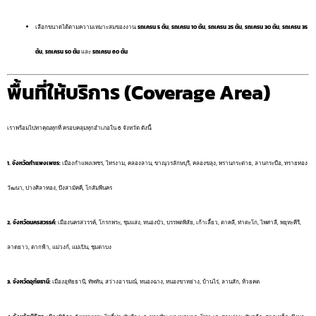
เลือกขนาดได้ตามความเหมาะสมของงาน:
รถเครน 5 ตัน
,
รถเครน 10 ตัน
,
รถเครน 25 ตัน
,
รถเครน 30 ตัน
,
รถเครน 35
ตัน
,
รถเครน 50 ตัน
และ
รถเครน 60 ตัน
พื้นที่ให้บริการ (Coverage Area)
เราพร้อมไปหาคุณทุกที่ ครอบคลุมทุกอำเภอใน 6 จังหวัด ดังนี้:
1. จังหวัดกำแพงเพชร:
เมืองกำแพงเพชร, ไทรงาม, คลองลาน, ขาณุวรลักษบุรี, คลองขลุง, พรานกระต่าย, ลานกระบือ, ทรายทอง
วัฒนา, ปางศิลาทอง, บึงสามัคคี, โกสัมพีนคร
2. จังหวัดนครสวรรค์:
เมืองนครสวรรค์, โกรกพระ, ชุมแสง, หนองบัว, บรรพตพิสัย, เก้าเลี้ยว, ตาคลี, ท่าตะโก, ไพศาลี, พยุหะคีรี,
ลาดยาว, ตากฟ้า, แม่วงก์, แม่เปิน, ชุมตาบง
3. จังหวัดอุทัยธานี:
เมืองอุทัยธานี, ทัพทัน, สว่างอารมณ์, หนองฉาง, หนองขาหย่าง, บ้านไร่, ลานสัก, ห้วยคต