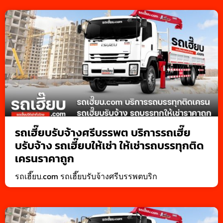
รถเฮี๊ยบรับจ้างศรีบรรพต บริการรถเฮี๊ย
บรับจ้าง รถเฮี๊ยบให้เช่า ให้เช่ารถบรรทุกติด
เครนราคาถูก
รถเฮี๊ยบ.com รถเฮี๊ยบรับจ้างศรีบรรพตบริก